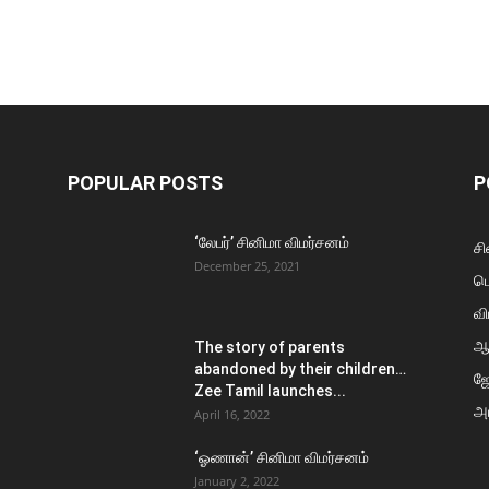
POPULAR POSTS
P
‘லேபர்’ சினிமா விமர்சனம்
சி
December 25, 2021
ப
வி
ஆ
The story of parents
abandoned by their children…
ஜ
Zee Tamil launches...
அர
April 16, 2022
‘ஓணான்’ சினிமா விமர்சனம்
January 2, 2022