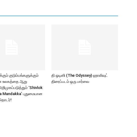
கும் குடும்பங்களுக்கும்
தி ஒடிஸி (The Odyssey) ஹாலிவுட்
ாண உலகத்தை ஆறு
திரைப்படம் ஒரு பார்வை
ிமுகப்படுத்தும் ‘Shivlok
a Mandakka’ புதுமையான
தொடர்!