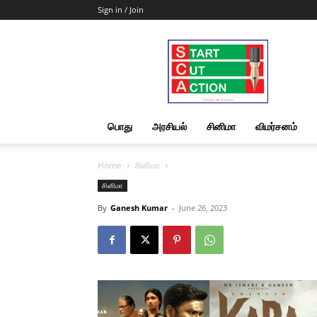
Sign in / Join
Start
Cut
Action
|
News
&
பொது
அரசியல்
சினிமா
விமர்சனம்
Views
Home
சினிமா
சினிமா
By
Ganesh Kumar
-
June 26, 2023