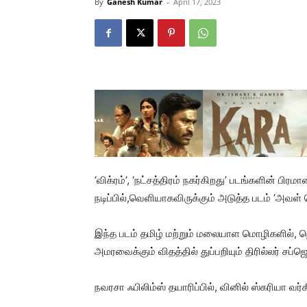
By
Ganesh Kumar
-
April 17, 2023
‘விக்ரம்’, ‘நட்சத்திரம் நகர்கிறது’ படங்களின் பிர
நடிப்பில்,வெளியாகவிருக்கும் அடுத்த படம் ‘அவள் ப
இந்த படம் தமிழ் மற்றும் மலையாள மொழிகளில், ந
அமரவைக்கும் விதத்தில் துப்பறியும் திரில்லர் சப்ஜெ
நவரசா ஃபிலிம்ஸ் தயாரிப்பில், வினில் ஸ்கரியா வர்க