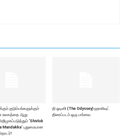
கும் குடும்பங்களுக்கும்
தி ஒடிஸி (The Odyssey) ஹாலிவுட்
ாண உலகத்தை ஆறு
திரைப்படம் ஒரு பார்வை
ிமுகப்படுத்தும் ‘Shivlok
a Mandakka’ புதுமையான
தொடர்!