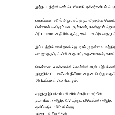
இந்த படத்தின் டீசர் வெளியாகி, ரசிகர்களிடம் பெர
பரபரப்பான திரில் அனுபவம் தரும் விதத்தில் வெள
பின்னால் அவிழும் பல முடிச்சுகள், காளிதாஸ் ஜெய
அட்டகாசமான திரில்லருக்கு உண்டான அனைத்து அம
இப்படத்தில் காளிதாஸ் ஜெயராம் முதன்மை பாத்திரத
சைஜு குருப், அஸ்வின் குமார், கருணாகரன், ஷான்
சென்னை பொள்ளாச்சி கொச்சின் ஆகிய இடங்களில் இப
இறுதிக்கட்ட பணிகள் தீவிரமான நடைபெற்று வருகிற
அறிவிப்புகள் வெளியாகும்.
எழுத்து இயக்கம் : வினில் ஸ்கரியா வர்கீஸ்
தயாரிப்பு : ஸ்ரீஜித் K.S மற்றும் பிளெஸ்ஸி ஸ்ரீஜித்
ஒளிப்பதிவு : RR விஷ்ணு
இசை : 4 மியூசிக்ஸ்