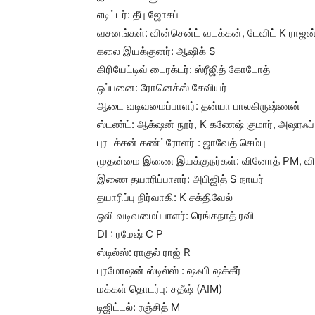
எடிட்டர்: தீபு ஜோசப்
வசனங்கள்: வின்சென்ட் வடக்கன், டேவிட் K ராஜன
கலை இயக்குனர்: ஆஷிக் S
கிரியேட்டிவ் டைரக்டர்: ஸ்ரீஜித் கோடோத்
ஒப்பனை: ரோனெக்ஸ் சேவியர்
ஆடை வடிவமைப்பாளர்: தன்யா பாலகிருஷ்ணன்
ஸ்டண்ட்: ஆக்‌ஷன் நூர், K கணேஷ் குமார், அஷரஃப் 
புரடக்சன் கண்ட்ரோளர் : ஜாவேத் செம்பு
முதன்மை இணை இயக்குநர்கள்: வினோத் PM, விஷ
இணை தயாரிப்பாளர்: அபிஜித் S நாயர்
தயாரிப்பு நிர்வாகி: K சக்திவேல்
ஒலி வடிவமைப்பாளர்: ரெங்கநாத் ரவி
DI : ரமேஷ் C P
ஸ்டில்ஸ்: ராகுல் ராஜ் R
புரமோஷன் ஸ்டில்ஸ் : ஷஃபி ஷக்கீர்
மக்கள் தொடர்பு: சதீஷ் (AIM)
டிஜிட்டல்: ரஞ்சித் M