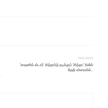
Next article
‘ஷைனிங் ஸ்டார்’ சித்தார்த் நடிக்கும் ‘சித்தா.’ ரிலீஸ்
தேதி விரைவில்…
ி