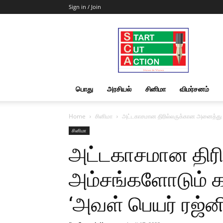
Sign in / Join
Start
Cut
Action
|
News
&
பொது
அரசியல்
சினிமா
விமர்சனம்
Views
Home
சினிமா
அட்டகாசமான திரில்லருக்கான அனைத்து அம
சினிமா
அட்டகாசமான திர
அம்சங்களோடும் 
‘அவள் பெயர் ரஜ்னி’