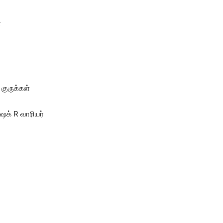
்
குருக்கள்
க் R வாரியர்