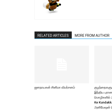
RELATED ARTICLES
MORE FROM AUTHOR
ஜனநாயகன் சினிமா விமர்சனம்
குழந்தைகளுக்
இந்திய புர
மொழிகளில் அற
Ke Kundakk
அனிமேஷன் 