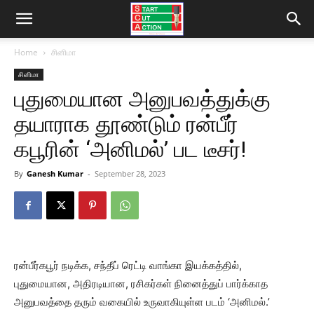
Home
சினிமா
சினிமா
புதுமையான அனுபவத்துக்கு
தயாராக தூண்டும் ரன்பீர்
கபூரின் ‘அனிமல்’ பட டீசர்!
By
Ganesh Kumar
-
September 28, 2023
ரன்பீர்கபூர் நடிக்க, சந்தீப் ரெட்டி வாங்கா இயக்கத்தில்,
புதுமையான, அதிரடியான, ரசிகர்கள் நினைத்துப் பார்க்காத
அனுபவத்தை தரும் வகையில் உருவாகியுள்ள படம் ‘அனிமல்.’