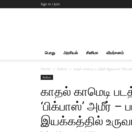
Sign in / Join
Start
Cut
Action
|
News
&
பொது
அரசியல்
சினிமா
விமர்சனம்
Views
Home
சினிமா
காதல் காமெடி படத்தில் ஜோடியாக ‘பிக்பாஸ்
சினிமா
காதல் காமெடி பட
‘பிக்பாஸ்’ அமீர் – 
இயக்கத்தில் உருவ