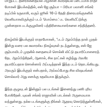
மாறுபட்ட திரைக்கதையில் அழகான கமர்ஷியல் படைப்பாக ராதா
மோகன் இயக்கத்தில், எஸ் ஜே சூர்யா – பிரியா பவானி சங்கர்
நடிப்பில் உருவாகி, வரும் ஜூன் 16-ம் தேதி திரையரங்குகளில்
வெளியாகவிருக்கும் படம் ‘பொம்மை.’ பட வெளியீட்டுக்கு
முன்னதாக படக்குழுவினர் பத்திரிகையாளர்களை சந்தித்தனர்.
நிகழ்வில் இயக்குநர் ராதாமோகன், ‘‘படம் ஆரம்பித்த நாள் முதல்
இன்று வரை பல சுவாரஸ்ய நிகழ்வுகள் நடந்துள்ளது, எஸ் ஜே
சூர்யாவிடம் முதலில் கதையைச் சொல்லி விட்டு தயாரிப்பாளரைத்
தேட ஆரம்பித்தேன், ஆனால், சில நாட்கள் கழித்து அவரே
தயாரிப்பதாக சொன்னார் அப்படித்தான் இந்த படம் தொடங்கியது.
அவரும் இயக்குநர் என்பதால், அவ்வப்போது சில விஷயங்கள்
சொல்வார் அது எனக்கு உதவியாக இருக்கும்.
இந்த குழுவுடன் இன்னும் பல படங்கள் இணைந்து பணி புரிய
போகிறேன். யுவன் சங்கர் ராஜாவின் பாடல்கள் அருமையாக
வந்துள்ளது. நல்ல படங்களுக்கு நீங்கள் ஆதரவு கொடுத்துள்ளீர்கள்,