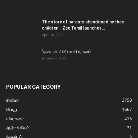
The story of parents abandoned by their
children… Zee Tamil launches...
April 16, 2022
‘ஓணான்’ சினிமா விமர்சனம்
January 2, 2022
POPULAR CATEGORY
சினிமா
3750
பொது
1667
விமர்சனம்
416
ஆரோக்கியம்
31
ஜோதிடம்
2