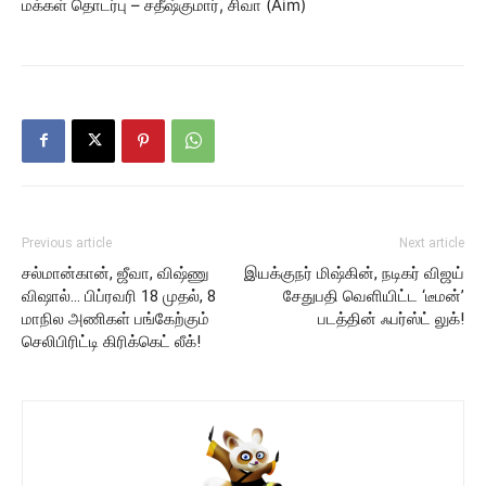
மக்கள் தொடர்பு – சதீஷ்குமார், சிவா (Aim)
Previous article
Next article
சல்மான்கான், ஜீவா, விஷ்ணு
இயக்குநர் மிஷ்கின், நடிகர் விஜய்
விஷால்… பிப்ரவரி 18 முதல், 8
சேதுபதி வெளியிட்ட ‘டீமன்’
மாநில அணிகள் பங்கேற்கும்
படத்தின் ஃபர்ஸ்ட் லுக்!
செலிபிரிட்டி கிரிக்கெட் லீக்!