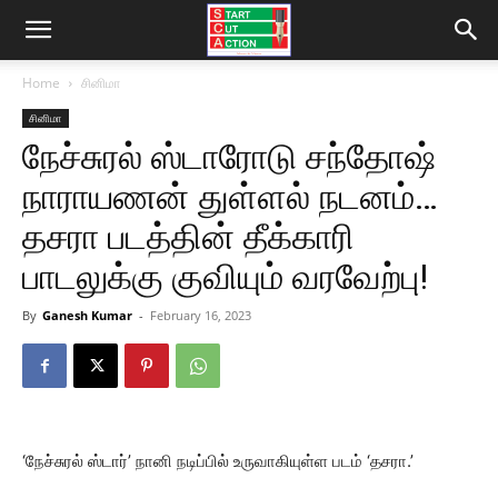
Home
சினிமா
சினிமா
நேச்சுரல் ஸ்டாரோடு சந்தோஷ்
நாராயணன் துள்ளல் நடனம்…
தசரா படத்தின் தீக்காரி
பாடலுக்கு குவியும் வரவேற்பு!
By
Ganesh Kumar
-
February 16, 2023
‘நேச்சுரல் ஸ்டார்’ நானி நடிப்பில் உருவாகியுள்ள படம் ‘தசரா.’