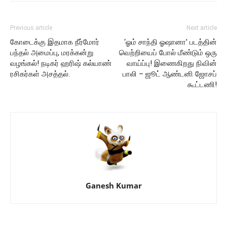
Previous article
Next article
கோடைக்கு இதமாக நீர்மோர்
‘ஓம் சாந்தி ஓஷானா’ படத்தின்
பந்தல் அமைப்பு, மரக்கன்று
வெற்றியைப் போல் மீண்டும் ஒரு
வழங்கல்! நடிகர் ஹரிஷ் கல்யாண்
வாய்ப்பு! இணைகிறது நிவின்
ரசிகர்கள் அசத்தல்.
பாலி – ஜூட் ஆண்டனி ஜோசப்
கூட்டணி!
Ganesh Kumar