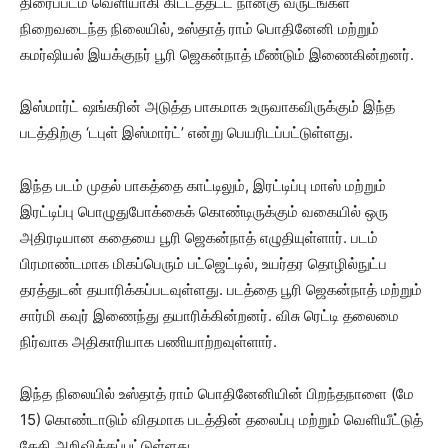
திரைப்படம் வெளியாகி கிட்டத்தட்ட நான்கு வருடங்கள்
நிறைவடைந்த நிலையில், உஸ்தாத் ராம் பொதினேனி மற்றும்
கமர்ஷியல் இயக்குநர் பூரி ஜெகன்நாத் மீண்டும் இணைகின்றனர்.
இஸ்மார்ட் ஷங்கரின் அடுத்த பாகமாக உருவாகவிருக்கும் இந்த
படத்திற்கு ‘டபுள் இஸ்மார்ட்’ என்று பெயரிடப்பட்டுள்ளது.
இந்த படம் முதல் பாகத்தை காட்டிலும், இரட்டிப்பு மாஸ் மற்றும்
இரட்டிப்பு பொழுதுபோக்கைக் கொண்டிருக்கும் வகையில் ஒரு
அதிரடியான கதையை பூரி ஜெகன்நாத் எழுதியுள்ளார். படம்
பிரமாண்டமாக மிகப்பெரும் பட்ஜெட்டில், உயர்தர தொழில்நுட்ப
தரத்துடன் தயாரிக்கப்படவுள்ளது. படத்தை பூரி ஜெகன்நாத் மற்றும்
சார்மி கவுர் இணைந்து தயாரிக்கின்றனர். விசு ரெட்டி தலைமை
நிர்வாக அதிகாரியாக பணியாற்றவுள்ளார்.
இந்த நிலையில் உஸ்தாத் ராம் பொதினேனியின் பிறந்தநாளை (மே
15) கொண்டாடும் விதமாக படத்தின் தலைப்பு மற்றும் வெளியீட்டுத்
தேதி அறிவிக்கப்பட்டுள்ளது.