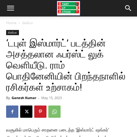
Home
சினிமா
சினிமா
‘டபுள் இஸ்மார்ட்’ படத்தின்
அசத்தலான ஃபர்ஸ்ட் லுக்
வெளியீடு. ராம்
பொதினேனியின் பிறந்தநாளில்
ரசிகர்கள் உற்சாகம்!
By
Ganesh Kumar
-
May 15, 2023
வசூலில் மாபெரும் சாதனை படைத்த ‘இஸ்மார்ட் ஷங்கர்’