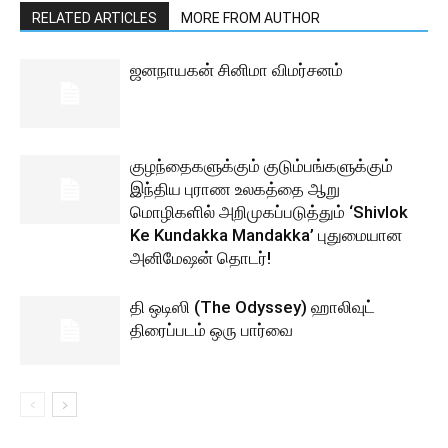
RELATED ARTICLES
MORE FROM AUTHOR
ஜனநாயகன் சினிமா விமர்சனம்
குழந்தைகளுக்கும் குடும்பங்களுக்கும்
இந்திய புராண உலகத்தை ஆறு
மொழிகளில் அறிமுகப்படுத்தும் ‘Shivlok
Ke Kundakka Mandakka’ புதுமையான
அனிமேஷன் தொடர்!
தி ஒடிஸி (The Odyssey) ஹாலிவுட்
திரைப்படம் ஒரு பார்வை