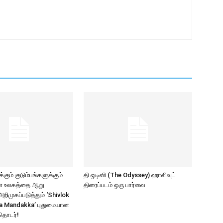
கும் குடும்பங்களுக்கும்
தி ஒடிஸி (The Odyssey) ஹாலிவுட்
ாண உலகத்தை ஆறு
திரைப்படம் ஒரு பார்வை
ிமுகப்படுத்தும் ‘Shivlok
a Mandakka’ புதுமையான
தொடர்!