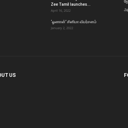
ஜ
Zee Tamil launches...
அர
April 16, 2022
‘ஓணான்’ சினிமா விமர்சனம்
January 2, 2022
OUT US
F