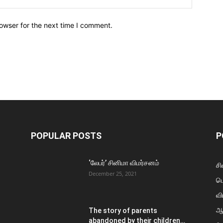
owser for the next time I comment.
POPULAR POSTS
P
‘லேபர்’ சினிமா விமர்சனம்
சி
December 25, 2021
ப
வி
ஆ
The story of parents
abandoned by their children…