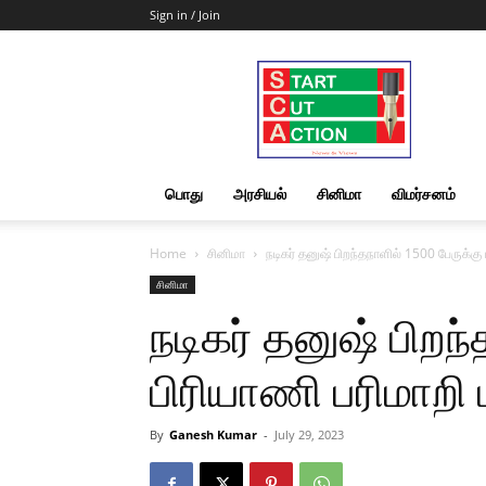
Sign in / Join
Start
Cut
Action
|
News
&
பொது
அரசியல்
சினிமா
விமர்சனம்
Views
Home
சினிமா
நடிகர் தனுஷ் பிறந்தநாளில் 1500 பேருக்கு 
சினிமா
நடிகர் தனுஷ் பிறந
பிரியாணி பரிமாறி 
By
Ganesh Kumar
-
July 29, 2023