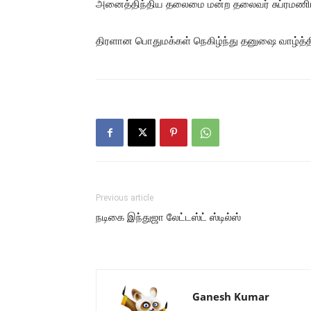
அனைத்திந்திய தலைமை மன்ற தலைவர் சுப்ரமணியம்
திரளான பொதுமக்கள் நெகிழ்ந்து தனுஷை வாழ்த்த
Previous article
நடிகை இந்துஜா லேட்டஸ்ட் ஸ்டில்ஸ்
Ganesh Kumar