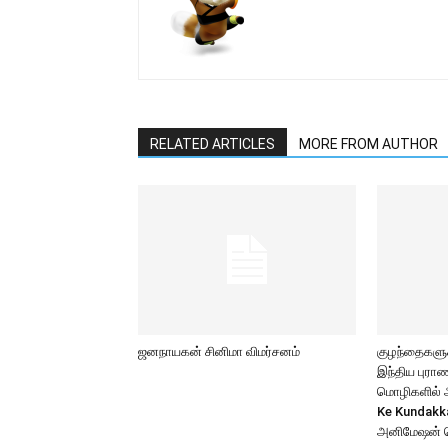
RELATED ARTICLES
MORE FROM AUTHOR
ஜனநாயகன் சினிமா விமர்சனம்
குழந்தைகளுக்
இந்திய புர
மொழிகளில் அற
Ke Kundakk
அனிமேஷன் 