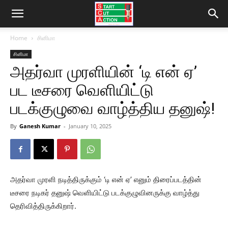
Home
சினிமா
சினிமா
அதர்வா முரளியின் ‘டி என் ஏ’
பட டீசரை வெளியிட்டு
படக்குழுவை வாழ்த்திய தனுஷ்!
By
Ganesh Kumar
-
January 10, 2025
அதர்வா முரளி நடித்திருக்கும் ‘டி என் ஏ’ எனும் திரைப்படத்தின்
டீசரை நடிகர் தனுஷ் வெளியிட்டு படக்குழுவினருக்கு வாழ்த்து
தெரிவித்திருக்கிறார்.