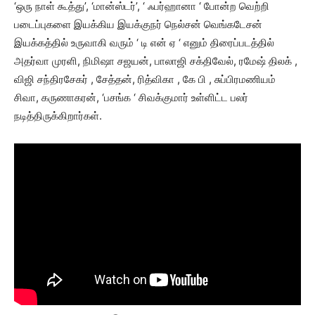
‘ஒரு நாள் கூத்து’, ‘மான்ஸ்டர்’, ‘ ஃபர்ஹானா ‘ போன்ற வெற்றி
படைப்புகளை இயக்கிய இயக்குநர் நெல்சன் வெங்கடேசன்
இயக்கத்தில் உருவாகி வரும் ‘ டி என் ஏ ‘ எனும் திரைப்படத்தில்
அதர்வா முரளி, நிமிஷா சஜயன், பாலாஜி சக்திவேல், ரமேஷ் திலக் ,
விஜி சந்திரசேகர் , சேத்தன், ரித்விகா , கே பி , சுப்பிரமணியம்
சிவா, கருணாகரன், ‘பசங்க ‘ சிவக்குமார் உள்ளிட்ட பலர்
நடித்திருக்கிறார்கள்.