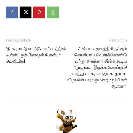
Previous article
Next article
‘தி ரைஸ் ஆஃப் அசோக’ படத்தின்
சினிமா சமூகத்திலிருக்கும்
ஃபர்ஸ்ட் லுக் மோஷன் போஸ்டர்
கொதிப்பை வெளிக்கொண்டு
வெளியீடு!
வந்து அவற்றை தீர்க்க கூடிய
ஆயுதமாக இருக்க வேண்டும்!
-காத்து வாக்குல ஒரு காதல் பட
விழாவில் பாராளுமன்ற உறுப்பினர்
ஆ.ராசா