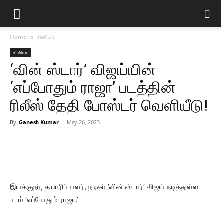
Home
சினிமா
சினிமா
‘வின் ஸ்டார்’ விஜய்யின்
‘எப்போதும் ராஜா’ படத்தின்
ரிலீஸ் தேதி போஸ்டர் வெளியீடு!
By
Ganesh Kumar
-
May 26, 2023
இயக்குநர், தயாரிப்பாளர், நடிகர் ‘வின் ஸ்டார்’ விஜய் நடித்துள்ள
படம் ‘எப்போதும் ராஜா.’