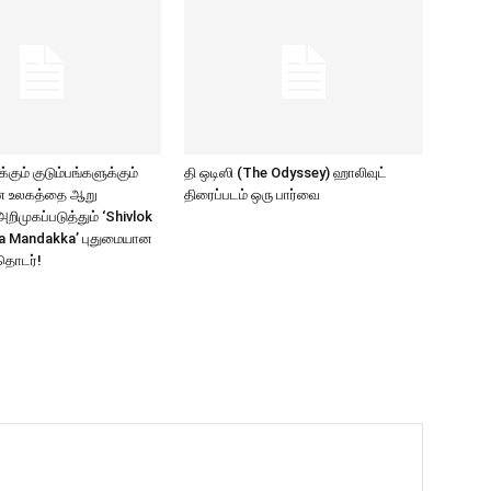
கும் குடும்பங்களுக்கும்
தி ஒடிஸி (The Odyssey) ஹாலிவுட்
ாண உலகத்தை ஆறு
திரைப்படம் ஒரு பார்வை
ிமுகப்படுத்தும் ‘Shivlok
a Mandakka’ புதுமையான
தொடர்!