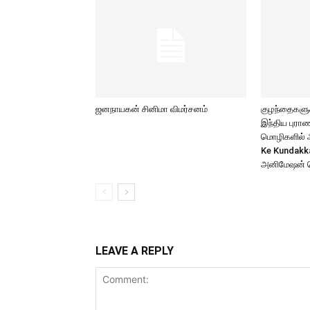
ஜனநாயகன் சினிமா விமர்சனம்
குழந்தைகளுக்
இந்திய புர
மொழிகளில் அற
Ke Kundakk
அனிமேஷன் 
LEAVE A REPLY