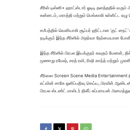
சீரிஸ் டிஸ்னி+ ஹாட்ஸ்டார் ஓடிடி தளத்ததில் வரும்
கன்னடம், மராத்தி மற்றும் பெங்காலி உள்ளிட்ட ஏ
சமீபத்தில் வெளியாகி சூப்பர் ஹிட்டான ‘குட் ந
நடிக்கும் இந்த சீரிஸில் அதர்வா நேர்மையான போலீ
இந்த சீரிஸில் பிரபல இயக்குநர் கவுதம் மேனன், த
மூணாறு ரமேஷ், சரத் ரவி, ரிஷி காந்த் மற்றும் முர
சீரிஸை Screen Scene Media Entertainment நி
எட்வின் சாகே ஒளிப்பதிவு செய்ய, பிரவீன் ஆண்டனி
பிரபல ஸ்டண்ட் மாஸ்டர் திலீப் சுப்பராயன் அமைத்து