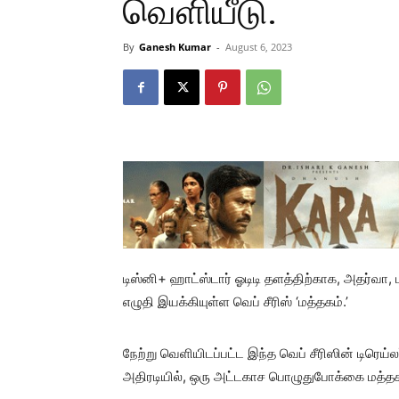
வெளியீடு.
By
Ganesh Kumar
-
August 6, 2023
டிஸ்னி+ ஹாட்ஸ்டார் ஓடிடி தளத்திற்காக, அதர்வா, ம
எழுதி இயக்கியுள்ள வெப் சீரிஸ் ‘மத்தகம்.’
நேற்று வெளியிடப்பட்ட இந்த வெப் சீரிஸின் டிரெய
அதிரடியில், ஒரு அட்டகாச பொழுதுபோக்கை மத்தக