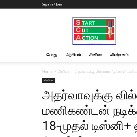
Sign in / Join
Start
Cut
Action
|
News
&
பொது
அரசியல்
சினிமா
விமர்சனம்
Views
Home
சினிமா
அதர்வாவுக்கு வில்லனாக ‘குட்நைட்’ மணிகண
சினிமா
அதர்வாவுக்கு வில
மணிகண்டன் நடிக்க
18-முதல் டிஸ்னி+ 