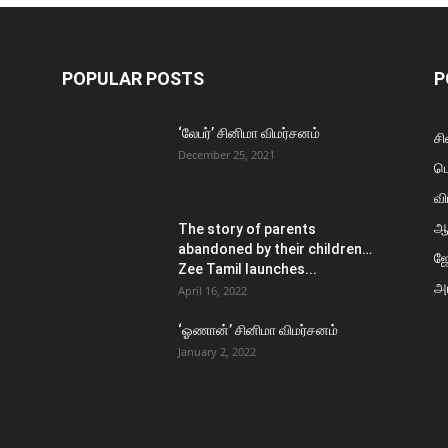
POPULAR POSTS
P
‘லேபர்’ சினிமா விமர்சனம்
சி
December 25, 2021
ப
வி
ஆ
The story of parents
abandoned by their children…
ஜ
Zee Tamil launches...
அர
April 16, 2022
‘ஓணான்’ சினிமா விமர்சனம்
January 2, 2022