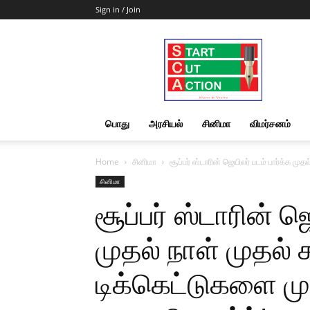
Sign in / Join
Start
Cut
Action
|
News
&
பொது
அரசியல்
சினிமா
விமர்சனம்
Views
Home
சினிமா
சூப்பர் ஸ்டாரின் ஜெயிலர் படம் பார்க்க மு
சினிமா
சூப்பர் ஸ்டாரின் ஜ
முதல் நாள் முதல் 
டிக்கெட்டுகளை மு