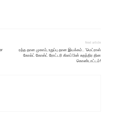
Next article
or
ரத்த தான முகாம், உறுப்பு தான இயக்கம்… ‘மெட்ராஸ்
கோல்ட் கோஸ்ட் ரோட்டரி கிளப்’பின் சுதந்திர தின
கொண்டாட்டம்!