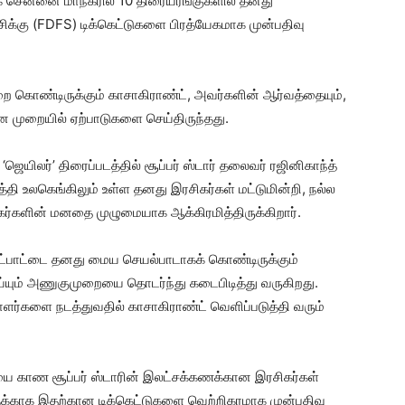
 சென்னை மாநகரில் 10 திரையரங்குகளில் தனது
ிக்கு (FDFS) டிக்கெட்டுகளை பிரத்யேகமாக முன்பதிவு
ை கொண்டிருக்கும் காசாகிராண்ட், அவர்களின் ஆர்வத்தையும்,
்பான முறையில் ஏற்பாடுகளை செய்திருந்தது.
ெயிலர்’ திரைப்படத்தில் சூப்பர் ஸ்டார் தலைவர் ரஜினிகாந்த்
தி உலகெங்கிலும் உள்ள தனது இரசிகர்கள் மட்டுமின்றி, நல்ல
ிகர்களின் மனதை முழுமையாக ஆக்கிரமித்திருக்கிறார்.
பாட்டை தனது மைய செயல்பாடாகக் கொண்டிருக்கும்
யும் அணுகுமுறையை தொடர்ந்து கடைபிடித்து வருகிறது.
ர்களை நடத்துவதில் காசாகிராண்ட் வெளிப்படுத்தி வரும்
சியை காண சூப்பர் ஸ்டாரின் இலட்சக்கணக்கான இரசிகர்கள்
காக இதற்கான டிக்கெட்டுகளை வெற்றிகரமாக முன்பதிவு