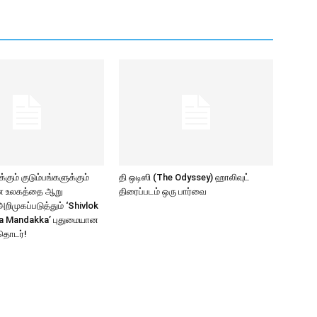
கும் குடும்பங்களுக்கும்
தி ஒடிஸி (The Odyssey) ஹாலிவுட்
ாண உலகத்தை ஆறு
திரைப்படம் ஒரு பார்வை
ிமுகப்படுத்தும் ‘Shivlok
a Mandakka’ புதுமையான
தொடர்!