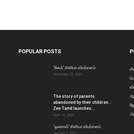
POPULAR POSTS
P
‘லேபர்’ சினிமா விமர்சனம்
சி
December 25, 2021
ப
வி
ஆ
The story of parents
abandoned by their children…
ஜ
Zee Tamil launches...
அர
April 16, 2022
‘ஓணான்’ சினிமா விமர்சனம்
January 2, 2022