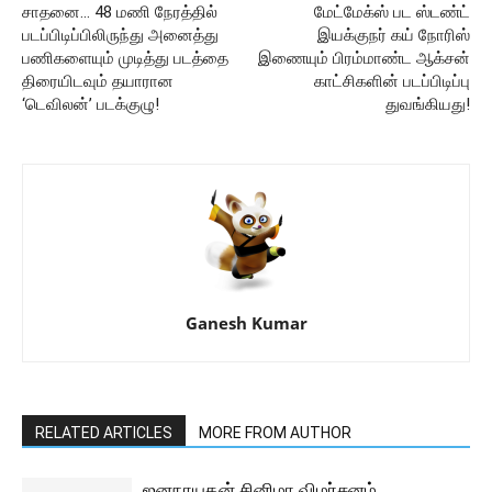
சாதனை… 48 மணி நேரத்தில்
மேட்மேக்ஸ் பட ஸ்டண்ட்
படப்பிடிப்பிலிருந்து அனைத்து
இயக்குநர் கய் நோரிஸ்
பணிகளையும் முடித்து படத்தை
இணையும் பிரம்மாண்ட ஆக்சன்
திரையிடவும் தயாரான
காட்சிகளின் படப்பிடிப்பு
‘டெவிலன்’ படக்குழு!
துவங்கியது!
Ganesh Kumar
RELATED ARTICLES
MORE FROM AUTHOR
ஜனநாயகன் சினிமா விமர்சனம்