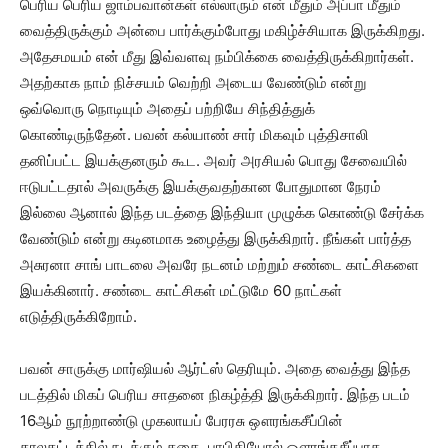
பெரிய பெரிய ஜாம்பவான்கள் எல்லாரும் என் மீதும் அப்பா மீதும்
வைத்திருக்கும் அன்பை பார்க்கும்போது மகிழ்ச்சியாக இருக்கிறது.
அதேசமயம் என் மீது இவ்வளவு நம்பிக்கை வைத்திருக்கிறார்கள்.
அதற்காக நாம் நிச்சயம் வெற்றி அடைய வேண்டும் என்று
ஒவ்வொரு நொடியும் அதைப் பற்றியே சிந்தித்துக்
கொண்டிருந்தேன். பவன் கல்யாண் சார் மிகவும் புத்திசாலி
தனிப்பட்ட இயக்குனரும் கூட. அவர் அரசியல் பொது சேவையில்
ஈடுபட்டதால் அவருக்கு இயக்குவதற்கான போதுமான நேரம்
இல்லை ஆனால் இந்த படத்தை இந்தியா முழுக்க கொண்டு சேர்க்க
வேண்டும் என்று கடினமாக உழைத்து இருக்கிறார். நீங்கள் பார்த்த
அசுரனா சாங் பாடலை அவரே நடனம் மற்றும் சண்டை காட்சிகளை
இயக்கினார். சண்டை காட்சிகள் மட்டுமே 60 நாட்கள்
எடுத்திருக்கிறோம்.
பவன் சாருக்கு மார்ஷியல் ஆர்ட்ஸ் தெரியும். அதை வைத்து இந்த
படத்தில் மிகப் பெரிய சாதனை நிகழ்த்தி இருக்கிறார். இந்த படம்
16ஆம் நூற்றாண்டு முகலாயப் பேரரசு ஔரங்கசீப்பின்
காலகட்டத்தில் நடக்கும் கதை. பாபிதியோல் ஔரங்கசீப்பாக