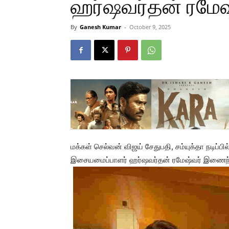
ஹர்ஷவர்தன் ரமேஷ
By
Ganesh Kumar
-
October 9, 2025
மக்கள் செல்வன் விஜய் சேதுபதி, சம்யுக்தா நடிப்பி
இசையமைப்பாளர் ஹர்ஷவர்தன் ரமேஷ்வர் இணைந்த