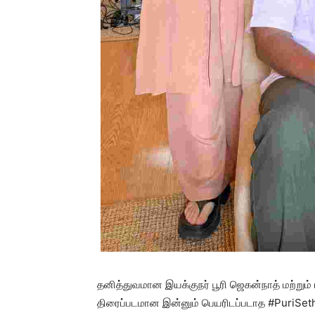
தனித்துவமான இயக்குநர் பூரி ஜெகன்நாத் மற்றும
திரைப்படமான இன்னும் பெயரிடப்படாத #PuriSethu