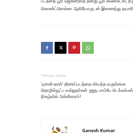
படத்தை பூரி ஜெகன்நாத் தனது பூரி கனெக்ட்ஸ், ந
கொண்ட்ரொல்லா ஆகியோருடன் இணைந்து தயாரித்த
Previous article
‘டிரான்:ஏரஸ்’ திரைப்படத்தை வியந்த வருங்கால
தொழில்நுட்ப வல்லுநர்கள்: ஐஐடி பாம்பே டெக்ஃபெஸ்
நிகழ்வில் அங்கீகாரம்!
Ganesh Kumar