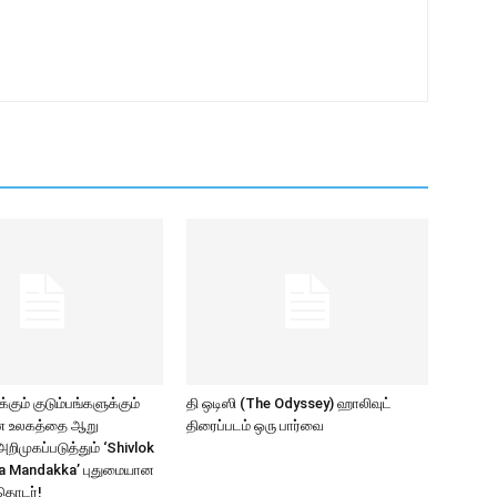
கும் குடும்பங்களுக்கும்
தி ஒடிஸி (The Odyssey) ஹாலிவுட்
ாண உலகத்தை ஆறு
திரைப்படம் ஒரு பார்வை
ிமுகப்படுத்தும் ‘Shivlok
a Mandakka’ புதுமையான
தொடர்!