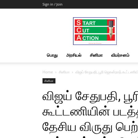
Sign in / Join
Start
Cut
Action
|
News
&
பொது
அரசியல்
சினிமா
விமர்சனம்
Views
Home
சினிமா
விஜய் சேதுபதி, பூரி ஜெகன்நாத் கூட்டணி
சினிமா
விஜய் சேதுபதி, பூ
கூட்டணியின் படத
தேசிய விருது பெ