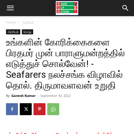
Home
அரசியல்
அரசியல்
பொது
உங்களின் கோரிக்கைகளை
பிரதமர் முன் பாராளுமன்றத்தில்
எடுத்துச் சொல்வேன்! -
Seafarers நலச்சங்க விழாவில்
தொல். திருமாவளவன் உறுதி
By
Ganesh Kumar
-
September 30, 2022