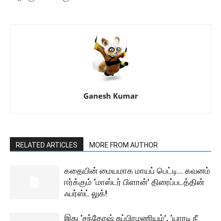
Ganesh Kumar
RELATED ARTICLES
MORE FROM AUTHOR
கதையின் மையமாக மாயப் பெட்டி… கவனம்
ஈர்க்கும் ‘மாஸ்டர் பிளான்’ திரைப்படத்தின்
ஃபர்ஸ்ட் லுக்!
இது ‘சந்தோஷ் சுப்பிரமணியம்’, ‘யாரடி நீ