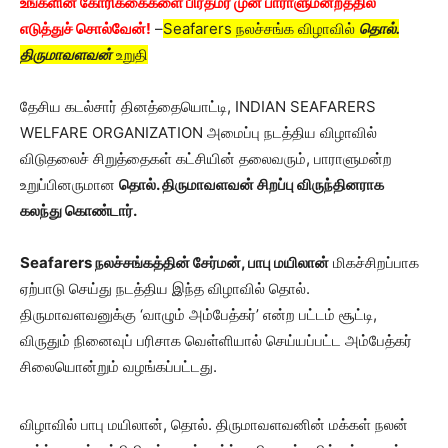
உங்களின் கோரிக்கைகளை பிரதமர் முன் பாராளுமன்றத்தில்
எடுத்துச் சொல்வேன்!
–
Seafarers நலச்சங்க விழாவில்
தொல்.
திருமாவளவன்
உறுதி
தேசிய கடல்சார் தினத்தையொட்டி, INDIAN SEAFARERS
WELFARE ORGANIZATION அமைப்பு நடத்திய விழாவில்
விடுதலைச் சிறுத்தைகள் கட்சியின் தலைவரும், பாராளுமன்ற
உறுப்பினருமான
தொல். திருமாவளவன் சிறப்பு விருந்தினராக
கலந்து கொண்டார்.
Seafarers நலச்சங்கத்தின் சேர்மன், பாபு மயிலான்
மிகச்சிறப்பாக
ஏற்பாடு செய்து நடத்திய இந்த விழாவில் தொல்.
திருமாவளவனுக்கு ‘வாழும் அம்பேத்கர்’ என்ற பட்டம் சூட்டி,
விருதும் நினைவுப் பரிசாக வெள்ளியால் செய்யப்பட்ட அம்பேத்கர்
சிலையொன்றும் வழங்கப்பட்டது.
விழாவில் பாபு மயிலான், தொல். திருமாவளவனின் மக்கள் நலன்