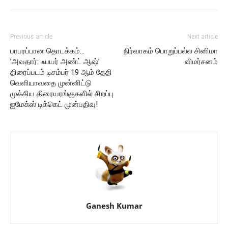
Previous article
Next article
பரபரப்பான தொடக்கம்…
நிர்வாகம் பொறுப்பல்ல சினிமா
’அவதார்: ஃபயர் அண்ட் ஆஷ்’
விமர்சனம்
திரைப்படம் டிசம்பர் 19 ஆம் தேதி
வெளியாவதை முன்னிட்டு
முக்கிய திரையரங்குகளில் சிறப்பு
ஐமேக்ஸ் டிக்கெட் முன்பதிவு!
Ganesh Kumar