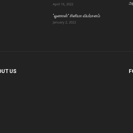
அர
April 16, 2022
‘ஓணான்’ சினிமா விமர்சனம்
January 2, 2022
OUT US
F