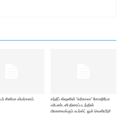
ர் சினிமா விமர்சனம்
சந்தீப் கிஷனின் ‘கரிகாலா’ சோஷியோ
ஃபேண்டஸி திரைப்படத்தின்
மிரளவைக்கும் ஃபர்ஸ்ட் லுக் வெளியீடு!