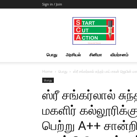
Sign in / Join
Start
Cut
Action
|
News
&
பொது
அரசியல்
சினிமா
விமர்சனம்
Views
Home
பொது
ஸ்ரீ சங்கர்லால் சுந்தர் பாய் சசுன் ஜெயின் மக
பொது
ஸ்ரீ சங்கர்லால் சுந
மகளிர் கல்லூரிக்கு
பெற்று A++ சான்றி