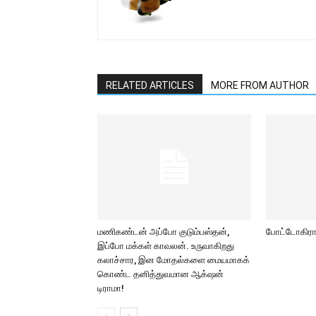
RELATED ARTICLES
MORE FROM AUTHOR
மணிகண்டன் அப்போ குடும்பஸ்தன்,
போட்டோகிராப
இப்போ மக்கள் காவலன். உருவாகிறது
கலாச்சார, இன மோதல்களை மையமாகக்
கொண்ட தனித்துவமான ஆக்‌ஷன்
டிராமா!