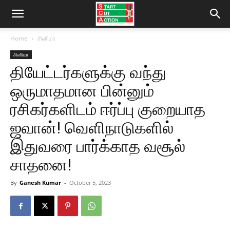
Home
சினிமா
சினிமா
தியேட்டர்களுக்கு வந்து
ஒருமாதமான பின்னும்
ரசிகர்களிடம் ஈர்ப்பு குறையாத
ஜவான்! வெளிநாடுகளில்
இதுவரை பார்க்காத வசூல்
சாதனை!
By
Ganesh Kumar
-
October 5, 2023