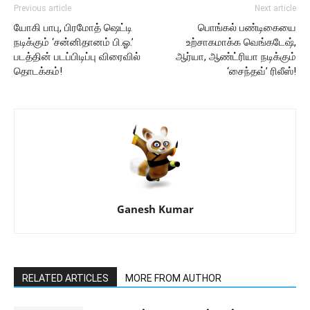
Previous article
Next article
யோகி பாபு, பிரமோத் ஷெட்டி
பொங்கல் பண்டிகையை
நடிக்கும் ‘சன்னிதானம் பி.ஓ.’
உற்சாகமாக்க வெங்கடேஷ்,
படத்தின் படப்பிடிப்பு விரைவில்
ஆர்யா, ஆண்ட்ரியா நடிக்கும்
தொடக்கம்!
‘சைந்தவ்’ ரிலீஸ்!
Ganesh Kumar
RELATED ARTICLES
MORE FROM AUTHOR