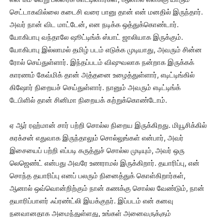
செட்டாகவில்லை கடைசி வரை பானு தான் என் மனதில் இருந்தார்.
அவர் நான் விட மாட்டேன், என நடிக்க ஒத்துக்கொண்டார்.
யோகிபாபு வந்தாலே ஷூட்டிங்க் ஸ்பாட் ஜாலியாக இருக்கும்.
யோகிபாபு இல்லாமல் தமிழ் படம் எடுக்க முடியாது, அவரும் சின்ன
ரோல் செய்துள்ளார். இந்தப்படம் விஷுவலாக நன்றாக இருக்கக்
காரணம் கேவ்மிக் தான் அத்தனை உழைத்துள்ளார், எடிட்டிங்கில்
கிஷோர் நிறையச் செய்துள்ளார். நானும் அவரும் எடிட்டிங்க்
டேபிளில் தான் சினிமா நிறையக் கற்றுக்கொண்டோம்.
ஏ ஆர் ரஹ்மான் சார் பற்றி சொல்ல நிறைய இருக்கிறது. மியூசிக்கில்
கரக்சன் எதுவாக இருந்தாலும் சொல்லுங்கள் என்பார், அவர்
இசையைப் பற்றி எப்படி கருத்துச் சொல்ல முடியும், அவர் ஒரு
லெஜெண்ட் என்பது அவரே உணராமல் இருக்கிறார். தயாரிப்பு, என்
சொந்த தயாரிப்பு எனப் பலரும் நினைத்துக் கொள்கிறார்கள்,
ஆனால் ஒவ்வொன்றிற்கும் நான் கணக்கு சொல்ல வேண்டும், நான்
தயாரிப்பாளர் ஃப்ரண்ட்லி இயக்குநர். இப்படம் என் கனவு
நனவானதாக அமைந்துள்ளது, உங்கள் அனைவருக்கும்