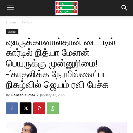
Home
சினிமா
சினிமா
ஷாருக்கானால்தான் டைட்டில்
கார்டில் நித்யா மேனன்
பெயருக்கு முன்னுரிமை!
-‘காதலிக்க நேரமில்லை’ பட
நிகழ்வில் ஜெயம் ரவி பேச்சு
By
Ganesh Kumar
-
January 12, 2025