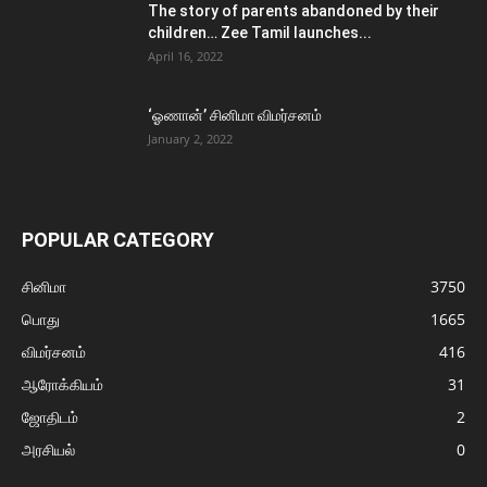
The story of parents abandoned by their
children… Zee Tamil launches...
April 16, 2022
‘ஓணான்’ சினிமா விமர்சனம்
January 2, 2022
POPULAR CATEGORY
சினிமா
3750
பொது
1665
விமர்சனம்
416
ஆரோக்கியம்
31
ஜோதிடம்
2
அரசியல்
0