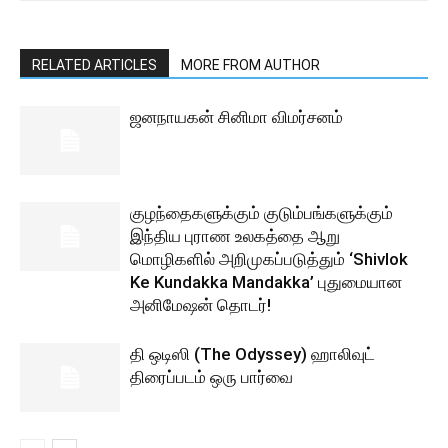
RELATED ARTICLES
MORE FROM AUTHOR
ஜனநாயகன் சினிமா விமர்சனம்
குழந்தைகளுக்கும் குடும்பங்களுக்கும்
இந்திய புராண உலகத்தை ஆறு
மொழிகளில் அறிமுகப்படுத்தும் ‘Shivlok
Ke Kundakka Mandakka’ புதுமையான
அனிமேஷன் தொடர்!
தி ஒடிஸி (The Odyssey) ஹாலிவுட்
திரைப்படம் ஒரு பார்வை