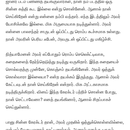
ஜானர் படம் பண்ணத் தயங்குவார்கள், நான் நம் படத்தில் ஒரு
சின்ன கத்தி கூட இல்லை என்று சொன்னேன். ஆனால் நான்
செய்கிறேன் என்று என்னை நம்பி வந்தார். எந்த இடத்திலும் அவர்
யோசிக்கவே இல்லை. மிக அருமையாக நடித்துள்ளார். அவர்
என்னை பாலசந்தர் சாருடன் ஒப்பிட்டது ரொம்ப கூச்சமாக உள்ளது.
நான் அவரின் பெரிய ஃபேன், அவருடன் ஒப்பிட்டது மகிழ்ச்சி.
நித்யாமேனன் அவர் எப்போதும் ரொம்ப செலெக்ட்டிவாக,
கதைகளைத் தேர்ந்தெடுத்து நடித்து வருகிறார். இந்த கதையைச்
சொல்வதற்கு முன்னே, கொஞ்சம் தயங்கினேன். அவர் ஒத்துக்
கொள்வாரா இல்லையா? என்ற தயக்கம் இருந்தது. ஆனால் அவர்
கேட்டவுடன் நான் செய்கிறேன் என்றார். மிக அட்டகாசமாக
நடித்திருக்கிறார். வினய் இந்த கேரக்டர் பற்றிச் சொன்ன போது,
நான் செட்டாவேனா? எனத் தயங்கினார், ஆனால் சிறப்பாகச்
செய்துள்ளார்.
பானு சின்ன கேரக்டர் தான், அவர் முதலில் ஒத்துக்கொள்ளவில்லை,
என் டீம் வேறு பலரைக் காட்டினார்கள், ஆனால் எனக்கு யாரும்