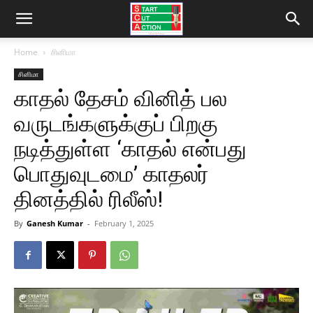
Home
சினிமா
சினிமா
காதல் தேசம் வினித் பல
வருடங்களுக்குப் பிறகு
நடித்துள்ள ‘காதல் என்பது
பொதுவுடமை’ காதலர்
தினத்தில் ரிலீஸ்!
By
Ganesh Kumar
-
February 1, 2025