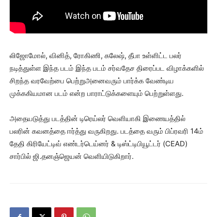
லிஜோமோல், வினித், ரோகிணி, கலேஷ், தீபா உள்ளிட்ட பலர்
நடித்துள்ள இந்த படம் இந்த படம் சர்வதேச திரைப்பட விழாக்களில்
சிறந்த வரவேற்பை பெற்றுஅனைவரும் பார்க்க வேண்டிய
முக்ககியமான படம் என்ற பாராட்டுக்களையும் பெற்றுள்ளது.
அதையடுத்து படத்தின் டிரெய்லர் வெளியாகி இணையத்தில்
பலரின் கவனத்தை ஈர்த்து வருகிறது. படத்தை வரும் பிப்ரவரி 14ம்
தேதி கிரியேட்டிவ் எண்டர்டெய்னர் & டிஸ்ட்டிபியூட்டர் (CEAD)
சார்பில் ஜி.தனஞ்ஜெயன் வெளியிடுகிறார்.