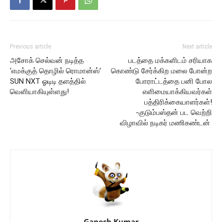
Previous article
Next article
அசோக் செல்வன் நடித்த
படத்தை மக்களிடம் சரியாக
‘எமக்குத் தொழில் ரொமான்ஸ்’
கொண்டு சேர்க்கிற மலை போன்ற
SUN NXT ஓடிடி தளத்தில்
போராட்டத்தை பனி போல
வெளியாகியுள்ளது!
எளிமையாக்கியவர்கள்
பத்திரிக்கையாளர்கள்!
-குடும்பஸ்தன் பட வெற்றி
விழாவில் நடிகர் மணிகண்டன்
Ganesh Kumar