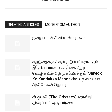
RELATED ARTICLES
MORE FROM AUTHOR
ஜனநாயகன் சினிமா விமர்சனம்
குழந்தைகளுக்கும் குடும்பங்களுக்கும்
இந்திய புராண உலகத்தை ஆறு
மொழிகளில் அறிமுகப்படுத்தும் ‘Shivlok
Ke Kundakka Mandakka’ புதுமையான
அனிமேஷன் தொடர்!
தி ஒடிஸி (The Odyssey) ஹாலிவுட்
திரைப்படம் ஒரு பார்வை