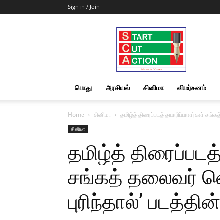
Sign in / Join
Start
Cut
Action
|
News
&
பொது
அரசியல்
சினிமா
விமர்சனம்
Views
Home
சினிமா
தமிழ்த் திரைப்படத் தயாரிப்பாளர்கள் சங்கத்
சினிமா
தமிழ்த் திரைப்படத
சங்கத் தலைவர் வெ
புரிந்தால்’ படத்தின