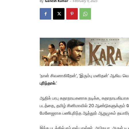
By
Ganesh Kumar
-
February 9, 2023
‘நான் சிவனாகிறேன்’, ‘இரும்பு மனிதன்’ ஆகிய வெற
புரிந்தால்
.’
ஆதிக் பாபு கதாநாயகனாக நடிக்க, கதாநாயகியாக ப
படத்தை, தமிழ் சினிமாவில் 20 ஆண்டுகளுக்கும் 
மேனேஜராக பணிபுரிந்த ஆத்தூர் ஆறுமுகம் தயாரித்
இந்த படத்தில் எம்.எஸ்.பாஸ்கர், அபிநயா, அருள் டி.