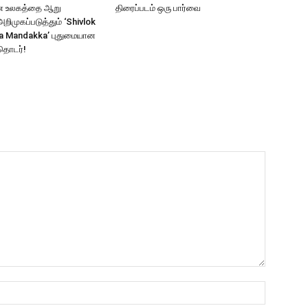
ாண உலகத்தை ஆறு
திரைப்படம் ஒரு பார்வை
ிமுகப்படுத்தும் ‘Shivlok
a Mandakka’ புதுமையான
தொடர்!