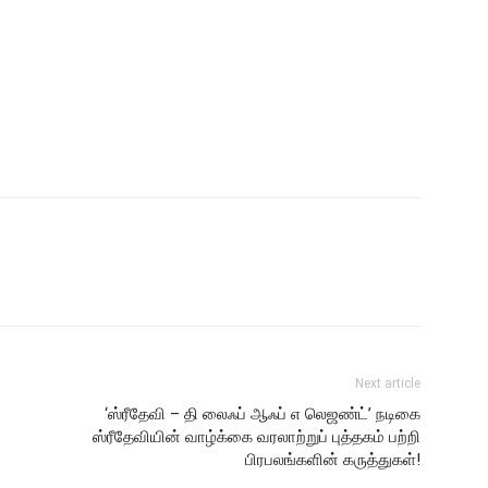
Next article
‘ஸ்ரீதேவி – தி லைஃப் ஆஃப் எ லெஜண்ட்’ நடிகை
ஸ்ரீதேவியின் வாழ்க்கை வரலாற்றுப் புத்தகம் பற்றி
பிரபலங்களின் கருத்துகள்!