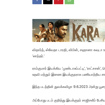
விதார்த், ஸ்வேதா டாரதி, விபின், சஹானா கவுடா உள
‘லாந்தர்.’
ராம்குமார் இயக்கிய ‘முண்டாசுப்பட்டி’, ‘ராட்சசன்’
உதவி மற்றும் இணை இயக்குநராக பணியாற்றிய சாஜ
இந்த படத்தின் துவக்கவிழா 9.6.2023 அன்று பூஜ
அப்போது படம் குறித்து இயக்குநர் சாஜிசலீம் ப