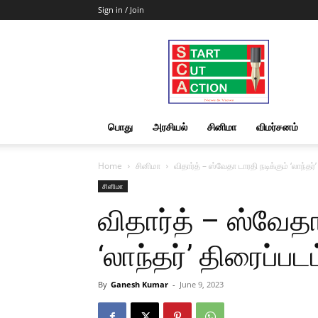
Sign in / Join
Start
Cut
Action
|
News
&
பொது
அரசியல்
சினிமா
விமர்சனம்
Views
Home
சினிமா
விதார்த் – ஸ்வேதா டாரதி நடிக்கும் ‘லாந்தர
சினிமா
விதார்த் – ஸ்வேதா
‘லாந்தர்’ திரைப்பட
By
Ganesh Kumar
-
June 9, 2023