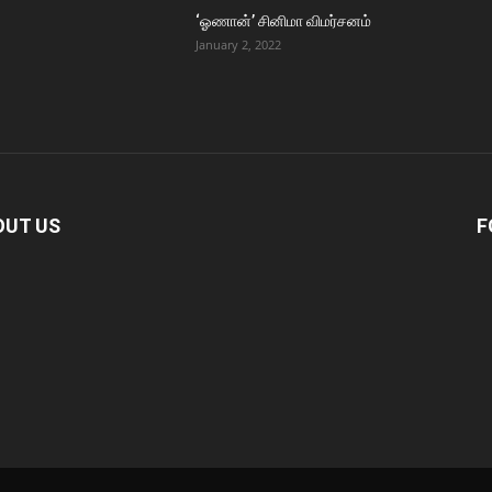
‘ஓணான்’ சினிமா விமர்சனம்
January 2, 2022
OUT US
F