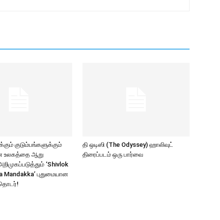
கும் குடும்பங்களுக்கும்
தி ஒடிஸி (The Odyssey) ஹாலிவுட்
ாண உலகத்தை ஆறு
திரைப்படம் ஒரு பார்வை
ிமுகப்படுத்தும் ‘Shivlok
a Mandakka’ புதுமையான
தொடர்!