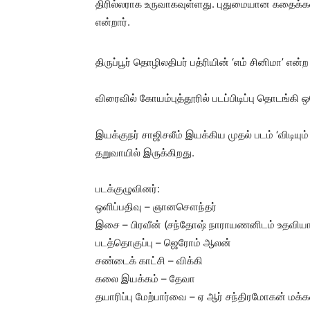
திரில்லராக உருவாகவுள்ளது. புதுமையான கதைக்களத்தி
என்றார்.
திருப்பூர் தொழிலதிபர் பத்ரியின் ‘எம் சினிமா’ என
விரைவில் கோயம்புத்தூரில் படப்பிடிப்பு தொடங்கி 
இயக்குநர் சாஜிசலீம் இயக்கிய முதல் படம் ‘விடிய
தறுவாயில் இருக்கிறது.
படக்குழுவினர்:
ஒளிப்பதிவு – ஞானசௌந்தர்
இசை – பிரவீன் (சந்தோஷ் நாராயணனிடம் உதவியா
படத்தொகுப்பு – ஜெரோம் ஆலன்
சண்டைக் காட்சி – விக்கி
கலை இயக்கம் – தேவா
தயாரிப்பு மேற்பார்வை – ஏ ஆர் சந்திரமோகன் மக்கள