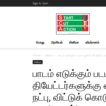
Sign in / Join
Start
Cut
Action
|
News
&
பொது
அரசியல்
சினிமா
விமர்சனம்
Views
Home
சினிமா
பாடம் எடுக்கும் படமாக ஜூன் 30 தியேட்டர்களு
சினிமா
பாடம் எடுக்கும் 
தியேட்டர்களுக்கு வ
நட்பு, விட்டுக் க