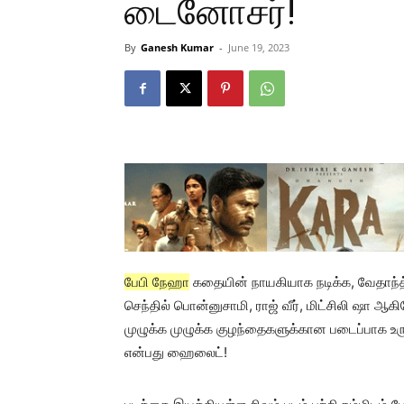
டைனோசர்!
By
Ganesh Kumar
-
June 19, 2023
பேபி நேஹா
கதையின் நாயகியாக நடிக்க, வேதாந்த் வ
செந்தில் பொன்னுசாமி, ராஜ் வீர், மிட்சிலி ஷா ஆகி
முழுக்க முழுக்க குழந்தைகளுக்கான படைப்பாக உர
என்பது ஹைலைட்!