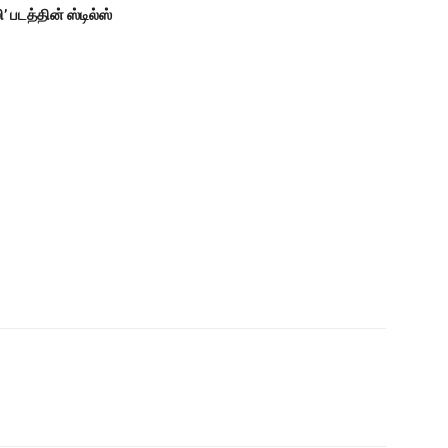
ி’ படத்தின் ஸ்டில்ஸ்