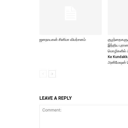
ஜனநாயகன் சினிமா விமர்சனம்
குழந்தைகளுக்
இந்திய புர
மொழிகளில் அற
Ke Kundakk
அனிமேஷன் 
LEAVE A REPLY