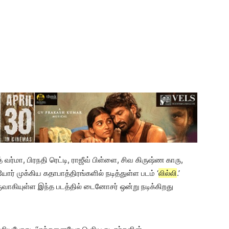
ர்மா, பிரநதி ரெட்டி, ராஜீவ் பிள்ளை, சிவ கிருஷ்ண காரு,
யோர் முக்கிய கதாபாத்திரங்களில் நடித்துள்ள படம் ‘
லில்லி
.’
ுவாகியுள்ள இந்த படத்தில் டைனோசர் ஒன்று நடிக்கிறது