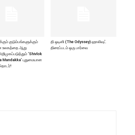
கும் குடும்பங்களுக்கும்
தி ஒடிஸி (The Odyssey) ஹாலிவுட்
ாண உலகத்தை ஆறு
திரைப்படம் ஒரு பார்வை
ிமுகப்படுத்தும் ‘Shivlok
a Mandakka’ புதுமையான
தொடர்!