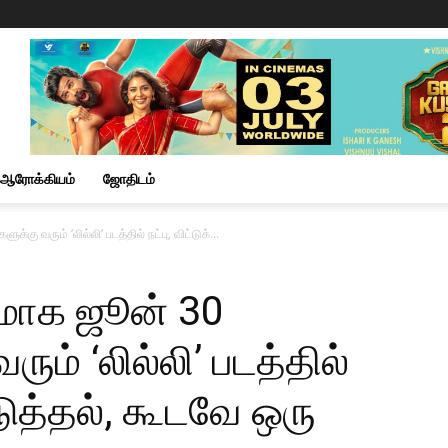
ஆரோக்கியம்
ஜோதிடம்
க்கு வரும் ‘லில்லி’ படத்தில் நட்பு, விட்டுக்...
படமாக ஜூன் 30
ரும் ‘லில்லி’ படத்தில்
ொடுத்தல், கூடவே ஒரு