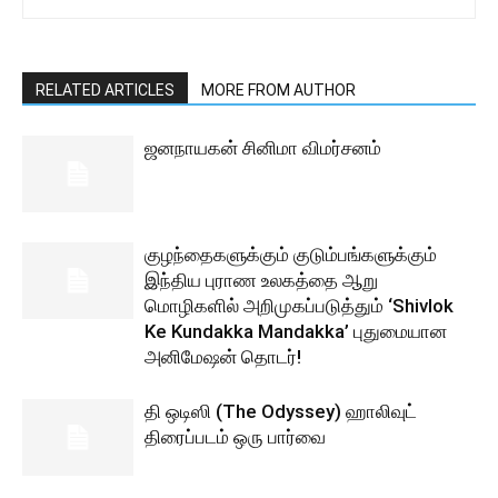
RELATED ARTICLES
MORE FROM AUTHOR
ஜனநாயகன் சினிமா விமர்சனம்
குழந்தைகளுக்கும் குடும்பங்களுக்கும்
இந்திய புராண உலகத்தை ஆறு
மொழிகளில் அறிமுகப்படுத்தும் ‘Shivlok
Ke Kundakka Mandakka’ புதுமையான
அனிமேஷன் தொடர்!
தி ஒடிஸி (The Odyssey) ஹாலிவுட்
திரைப்படம் ஒரு பார்வை