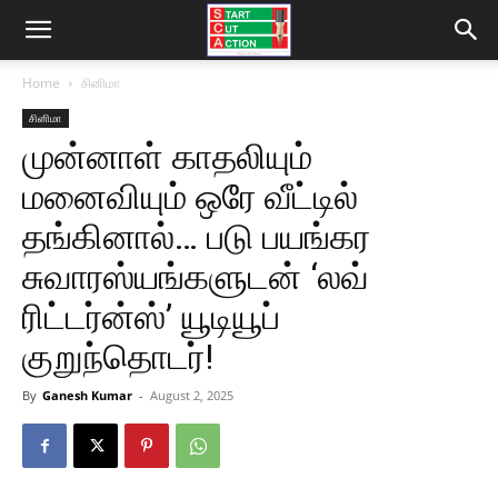
Home
சினிமா
சினிமா
முன்னாள் காதலியும்
மனைவியும் ஒரே வீட்டில்
தங்கினால்… படு பயங்கர
சுவாரஸ்யங்களுடன் ‘லவ்
ரிட்டர்ன்ஸ்’ யூடியூப்
குறுந்தொடர்!
By
Ganesh Kumar
-
August 2, 2025