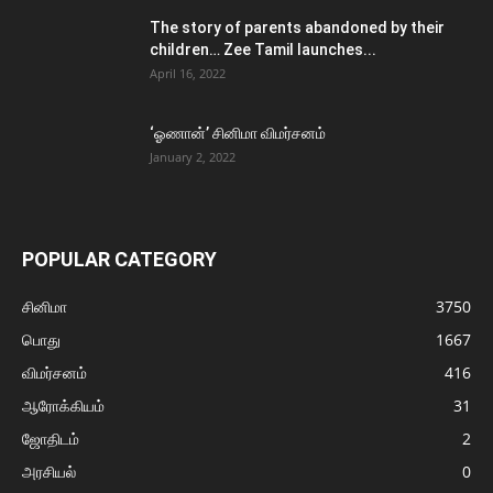
The story of parents abandoned by their
children… Zee Tamil launches...
April 16, 2022
‘ஓணான்’ சினிமா விமர்சனம்
January 2, 2022
POPULAR CATEGORY
சினிமா
3750
பொது
1667
விமர்சனம்
416
ஆரோக்கியம்
31
ஜோதிடம்
2
அரசியல்
0