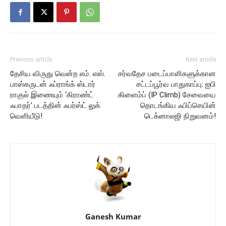
Previous article
Next article
தேசிய விருது வென்ற எம். எஸ்.
சர்வதேச படைப்பாளிகளுக்கான
பாஸ்கருடன் ஃப்ராங்க் ஸ்டார்
சட்டப்பூர்வ பாதுகாப்பு: ஐபி
ராகுல் இணையும் ‘கிராண்ட்
கிளைம்ப் (IP Climb) சேவையை
ஃபாதர்’ படத்தின் ஃபர்ஸ்ட் லுக்
தொடங்கிய ஃபிப்செயின்
வெளியீடு!
டெக்னாலஜி நிறுவனம்!
Ganesh Kumar