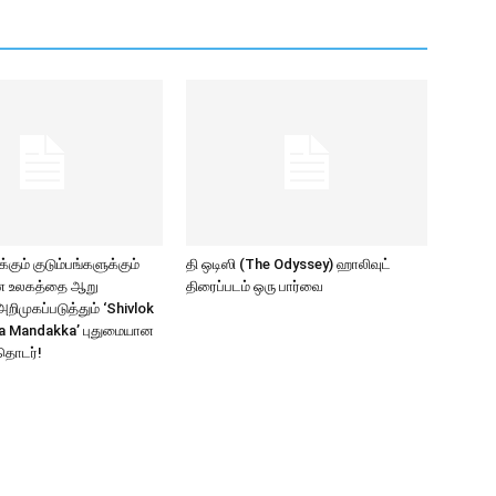
கும் குடும்பங்களுக்கும்
தி ஒடிஸி (The Odyssey) ஹாலிவுட்
ாண உலகத்தை ஆறு
திரைப்படம் ஒரு பார்வை
ிமுகப்படுத்தும் ‘Shivlok
a Mandakka’ புதுமையான
தொடர்!