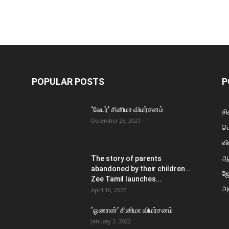
POPULAR POSTS
P
‘லேபர்’ சினிமா விமர்சனம்
சி
December 25, 2021
ப
வி
ஆ
The story of parents
abandoned by their children…
ஜ
Zee Tamil launches...
அர
April 16, 2022
‘ஓணான்’ சினிமா விமர்சனம்
January 2, 2022