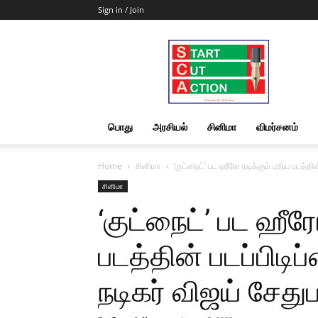
Sign in / Join
Start
Cut
Action
|
News
&
பொது
அரசியல்
சினிமா
விமர்சனம்
Views
Home
சினிமா
‘குட்நைட்’ பட ஹீரோ நடிக்கும் புதிய படத்தி
சினிமா
‘குட்நைட்’ பட ஹீரோ
படத்தின் படப்பிடி
நடிகர் விஜய் சேதுப