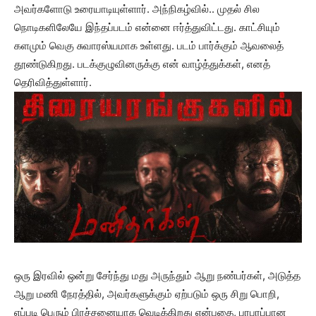
அவர்களோடு உரையாடியுள்ளார். அந்நிகழ்வில்.. முதல் சில
நொடிகளிலேயே இந்தப்படம் என்னை ஈர்த்துவிட்டது. காட்சியும்
களமும் வெகு சுவாரஸ்யமாக உள்ளது. படம் பார்க்கும் ஆவலைத்
தூண்டுகிறது. படக்குழுவினருக்கு என் வாழ்த்துக்கள், எனத்
தெரிவித்துள்ளார்.
ஒரு இரவில் ஒன்று சேர்ந்து மது அருந்தும் ஆறு நண்பர்கள், அடுத்த
ஆறு மணி நேரத்தில், அவர்களுக்கும் ஏற்படும் ஒரு சிறு பொறி,
எப்படி பெரும் பிரச்சனையாக வெடிக்கிறது என்பதை, பரபரப்பான