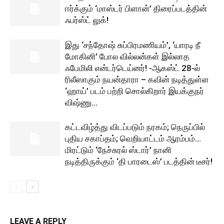
ஈர்க்கும் ‘மாஸ்டர் பிளான்’ திரைப்படத்தின்
ஃபர்ஸ்ட் லுக்!
இது ‘சந்தோஷ் சுப்பிரமணியம்’, ‘யாரடி நீ
மோகினி’ போல வில்லன்கள் இல்லாத
ஃபேமிலி என்டர்டெய்னர்! -ஆகஸ்ட் 28-ல்
ரிலீஸாகும் நயன்தாரா – கவின் நடித்துள்ள
‘ஹாய்’ படம் பற்றி சொல்கிறார் இயக்குநர்
விஷ்ணு...
கட்டவிழ்த்து விடப்படும் நரகம்; நெருப்பில்
புதிய சகாப்தம்; வெறியாட்டம் ஆரம்பம்…
மிரட்டும் ‘நேச்சுரல் ஸ்டார்’ நானி
நடித்திருக்கும் ‘தி பாரடைஸ்’ படத்தின் டீசர்!
LEAVE A REPLY