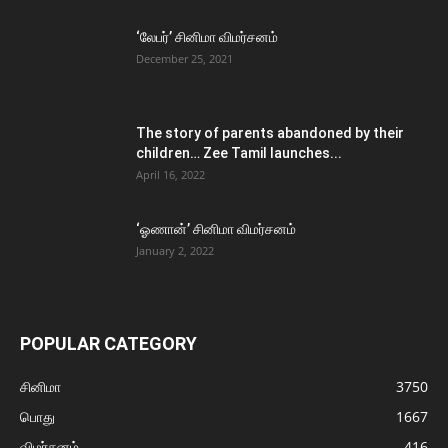
‘லேபர்’ சினிமா விமர்சனம்
December 25, 2021
The story of parents abandoned by their
children… Zee Tamil launches...
April 16, 2022
‘ஓணான்’ சினிமா விமர்சனம்
January 2, 2022
POPULAR CATEGORY
சினிமா
3750
பொது
1667
விமர்சனம்
416