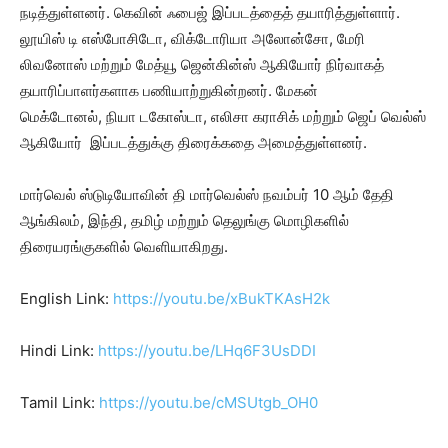
நடித்துள்ளனர். கெவின் ஃபைஜ் இப்படத்தைத் தயாரித்துள்ளார்.
லூயிஸ் டி எஸ்போசிடோ, விக்டோரியா அலோன்சோ, மேரி
லிவனோஸ் மற்றும் மேத்யூ ஜென்கின்ஸ் ஆகியோர் நிர்வாகத்
தயாரிப்பாளர்களாக பணியாற்றுகின்றனர். மேகன்
மெக்டோனல், நியா டகோஸ்டா, எலிசா கராசிக் மற்றும் ஜெப் வெல்ஸ்
ஆகியோர் இப்படத்துக்கு திரைக்கதை அமைத்துள்ளனர்.
மார்வெல் ஸ்டுடியோவின் தி மார்வெல்ஸ் நவம்பர் 10 ஆம் தேதி
ஆங்கிலம், இந்தி, தமிழ் மற்றும் தெலுங்கு மொழிகளில்
திரையரங்குகளில் வெளியாகிறது.
English Link:
https://youtu.be/xBukTKAsH2k
Hindi Link:
https://youtu.be/LHq6F3UsDDI
Tamil Link:
https://youtu.be/cMSUtgb_OH0