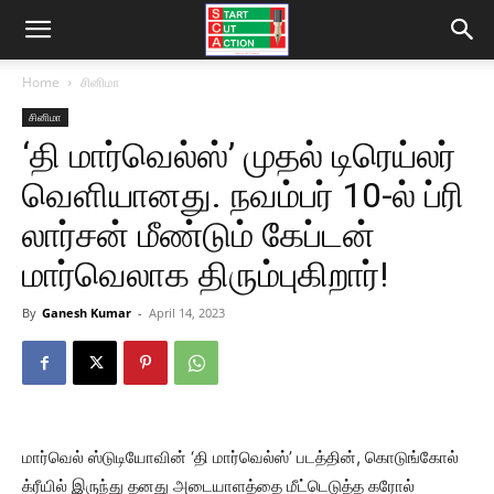
Home
சினிமா
சினிமா
‘தி மார்வெல்ஸ்’ முதல் டிரெய்லர்
வெளியானது. நவம்பர் 10-ல் ப்ரி
லார்சன் மீண்டும் கேப்டன்
மார்வெலாக திரும்புகிறார்!
By
Ganesh Kumar
-
April 14, 2023
மார்வெல் ஸ்டுடியோவின் ‘தி மார்வெல்ஸ்’ படத்தின், கொடுங்கோல்
க்ரீயில் இருந்து தனது அடையாளத்தை மீட்டெடுத்த கரோல்