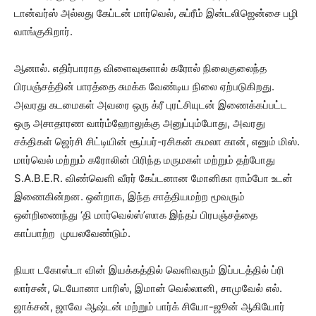
டான்வர்ஸ் அல்லது கேப்டன் மார்வெல், சுப்ரீம் இன்டலிஜென்சை பழி
வாங்குகிறார்.
ஆனால். எதிர்பாராத விளைவுகளால் கரோல் நிலைகுலைந்த
பிரபஞ்சத்தின் பாரத்தை சுமக்க வேண்டிய நிலை ஏற்படுகிறது.
அவரது கடமைகள் அவரை ஒரு க்ரீ புரட்சியுடன் இணைக்கப்பட்ட
ஒரு அசாதாரண வார்ம்ஹோலுக்கு அனுப்பும்போது, அவரது
சக்திகள் ஜெர்சி சிட்டியின் சூப்பர்-ரசிகன் கமலா கான், எனும் மிஸ்.
மார்வெல் மற்றும் கரோலின் பிரிந்த மருமகள் மற்றும் தற்போது
S.A.B.E.R. விண்வெளி வீரர் கேப்டனான மோனிகா ராம்போ உடன்
இணைகின்றன. ஒன்றாக, இந்த சாத்தியமற்ற மூவரும்
ஒன்றிணைந்து ‘தி மார்வெல்ஸ்’ஸாக இந்தப் பிரபஞ்சத்தை
காப்பாற்ற முயலவேண்டும்.
நியா டகோஸ்டா வின் இயக்கத்தில் வெளிவரும் இப்படத்தில் ப்ரி
லார்சன், டெயோனா பாரிஸ், இமான் வெல்லானி, சாமுவேல் எல்.
ஜாக்சன், ஜாவே ஆஷ்டன் மற்றும் பார்க் சியோ-ஜூன் ஆகியோர்