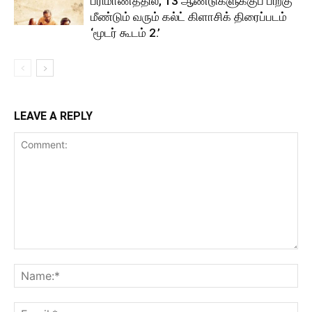
பரிமாணத்தில், 13 ஆண்டுகளுக்குப் பிறகு
மீண்டும் வரும் கல்ட் கிளாசிக் திரைப்படம்
‘மூடர் கூடம் 2.’
LEAVE A REPLY