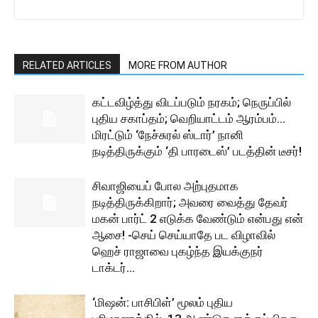
RELATED ARTICLES
MORE FROM AUTHOR
கட்டவிழ்த்து விடப்படும் நரகம்; நெருப்பில்
புதிய சகாப்தம்; வெறியாட்டம் ஆரம்பம்…
மிரட்டும் ‘நேச்சுரல் ஸ்டார்’ நானி
நடித்திருக்கும் ‘தி பாரடைஸ்’ படத்தின் டீசர்!
சிவாஜியைப் போல அற்புதமாக
நடித்திருக்கிறார்; அவரை வைத்து தேவர்
மகன் பார்ட் 2 எடுக்க வேண்டும் என்பது என்
ஆசை! -செய் செய்யாதே பட விழாவில்
ஹெச் ராஜாவை புகழ்ந்த இயக்குநர்
டாக்டர்...
‘மிஷன்: பாசிபிள்’ மூலம் புதிய