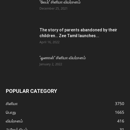
‘லேபர்’ சினிமா விமர்சனம்
December 25, 2021
The story of parents abandoned by their
children… Zee Tamil launches...
April 16, 2022
‘ஓணான்’ சினிமா விமர்சனம்
January 2, 2022
POPULAR CATEGORY
சினிமா
3750
பொது
1665
விமர்சனம்
416
ஆரோக்கியம்
31