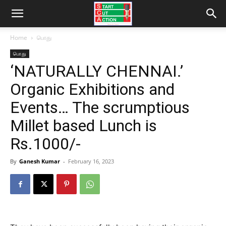
Home
பொது
பொது
‘NATURALLY CHENNAI.’
Organic Exhibitions and
Events… The scrumptious
Millet based Lunch is
Rs.1000/-
By
Ganesh Kumar
-
February 16, 2023