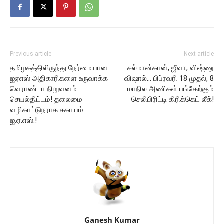
Previous article
Next article
தமிழகத்திலிருந்து நேர்மையான
சல்மான்கான், ஜீவா, விஷ்ணு
ஐஏஎஸ் அதிகாரிகளை உருவாக்க
விஷால்… பிப்ரவரி 18 முதல், 8
வெராண்டா நிறுவனம்
மாநில அணிகள் பங்கேற்கும்
செயல்திட்டம்! தலைமை
செலிபிரிட்டி கிரிக்கெட் லீக்!
வழிகாட்டுநராக சகாயம்
ஐ.ஏ.எஸ்.!
Ganesh Kumar