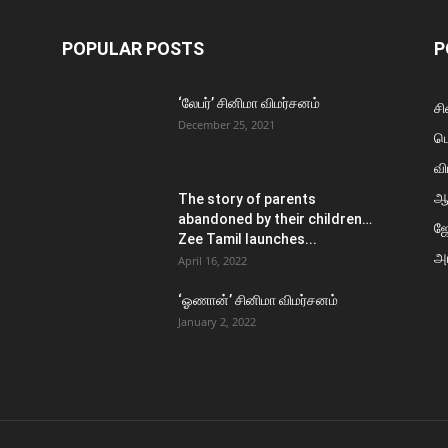
POPULAR POSTS
P
‘லேபர்’ சினிமா விமர்சனம்
சி
December 25, 2021
ப
வி
ஆ
The story of parents
abandoned by their children…
ஜ
Zee Tamil launches...
அர
April 16, 2022
‘ஓணான்’ சினிமா விமர்சனம்
January 2, 2022