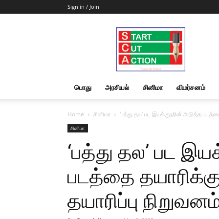
Sign in / Join
Start
Cut
Action
|
News
&
பொது
அரசியல்
சினிமா
விமர்சனம்
Views
Home
சினிமா
‘பத்து தல’ பட இயக்குநரின் அடுத்த படத்தை
சினிமா
‘பத்து தல’ பட இய
படத்தை தயாரிக்கும
தயாரிப்பு நிறுவனம்