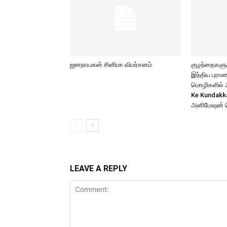
ஜனநாயகன் சினிமா விமர்சனம்
குழந்தைகளுக்
இந்திய புர
மொழிகளில் அற
Ke Kundakk
அனிமேஷன் 
LEAVE A REPLY