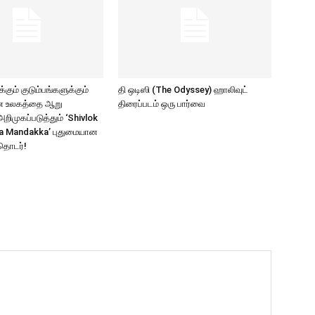
கும் குடும்பங்களுக்கும்
தி ஒடிஸி (The Odyssey) ஹாலிவுட்
ாண உலகத்தை ஆறு
திரைப்படம் ஒரு பார்வை
ிமுகப்படுத்தும் ‘Shivlok
a Mandakka’ புதுமையான
தொடர்!