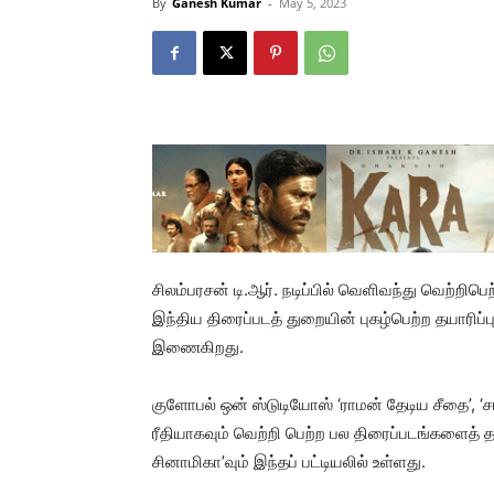
By
Ganesh Kumar
-
May 5, 2023
சிலம்பரசன் டி.ஆர். நடிப்பில் வெளிவந்து வெற்றிபெ
இந்திய திரைப்படத் துறையின் புகழ்பெற்ற தயாரிப
இணைகிறது.
குளோபல் ஒன் ஸ்டுடியோஸ் ‘ராமன் தேடிய சீதை’, ‘
ரீதியாகவும் வெற்றி பெற்ற பல திரைப்படங்களைத் த
சினாமிகா’வும் இந்தப் பட்டியலில் உள்ளது.