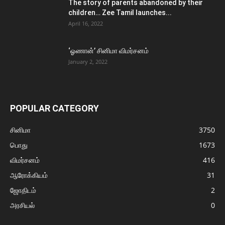
The story of parents abandoned by their
children… Zee Tamil launches...
April 16, 2022
‘ஓணான்’ சினிமா விமர்சனம்
January 2, 2022
POPULAR CATEGORY
சினிமா
3750
பொது
1673
விமர்சனம்
416
ஆரோக்கியம்
31
ஜோதிடம்
2
அரசியல்
0