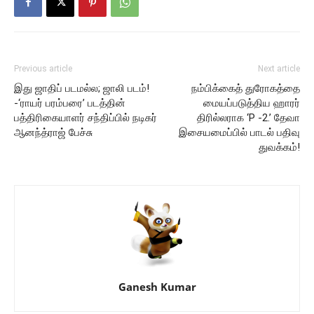
Previous article
Next article
இது ஜாதிப் படமல்ல; ஜாலி படம்!
நம்பிக்கைத் துரோகத்தை
-‘ராயர் பரம்பரை’ படத்தின்
மையப்படுத்திய ஹாரர்
பத்திரிகையாளர் சந்திப்பில் நடிகர்
திரில்லராக ‘P -2.’ தேவா
ஆனந்த்ராஜ் பேச்சு
இசையமைப்பில் பாடல் பதிவு
துவக்கம்!
Ganesh Kumar