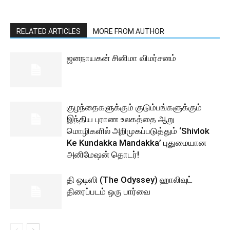
RELATED ARTICLES
MORE FROM AUTHOR
ஜனநாயகன் சினிமா விமர்சனம்
குழந்தைகளுக்கும் குடும்பங்களுக்கும்
இந்திய புராண உலகத்தை ஆறு
மொழிகளில் அறிமுகப்படுத்தும் ‘Shivlok
Ke Kundakka Mandakka’ புதுமையான
அனிமேஷன் தொடர்!
தி ஒடிஸி (The Odyssey) ஹாலிவுட்
திரைப்படம் ஒரு பார்வை