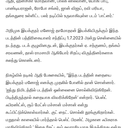
ஆதி, ஹன்சிகா மோத்வானி, பாலக் லால்வானி, யோகி பாபு,
பாண்டியராஜன், ரோபோ சங்கர், ஜான் விஜய், ரவி மரியா,
தங்கதுரை உள்ளிட்ட பலர் நடிப்பில் உருவாகியுள்ள படம் ‘பாட்னர்.’
அறிமுக இயக்குநர் மனோஜ் தாமோதரன் இயக்கியிருக்கும் இந்த
படத்தின் பத்திரிகையாளர் சந்திப்பு 1.7.2023 அன்று சென்னையில்
நடந்தது. படக் குழுவினருடன், இயக்குநர்கள் ஏ. சற்குணம், தங்கம்
சரவணன், தாஸ் ராமசாமி ஆகியோர் சிறப்பு விருந்தினர்களாக
கலந்து கொண்டனர்.
நிகழ்வில் நடிகர் ஆதி பேசுகையில், ”இந்த படத்தின் கதையை
இயக்குநர் மனோஜ் எனக்கு முதலில் போனில் தான் சொன்னார்.‌
‘ஐந்து நிமிடத்தில் படத்தின் ஒன்லைனை சொல்லிவிடுகிறேன்.
பிடித்திருந்தால் கதையாக விவரிக்கிறேன்’ என்றார். ‘பெஸ்ட்
ஃபிரண்ட்ஸ், ரூம் மேட்ஸ் மச்சான் மச்சான் என்று
கூப்பிட்டுக்கொள்வார்கள். குட் நைட். சொல்லி தூங்குகிறார்கள்.
மறுநாள் காலையில் பார்த்தால் பெஸ்ட் பிரண்ட் அழகான ஃபிகராக
மாறிவிடுகிறார்.’ இதை கேட்டதும் சுவாரசியமாக இருக்கிறது என்று