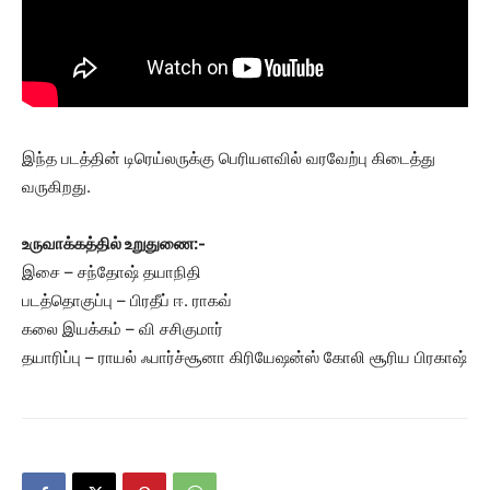
இந்த படத்தின் டிரெய்லருக்கு பெரியளவில் வரவேற்பு கிடைத்து
வருகிறது.
உருவாக்கத்தில் உறுதுணை:-
இசை – சந்தோஷ் தயாநிதி
படத்தொகுப்பு – பிரதீப் ஈ. ராகவ்
கலை இயக்கம் – வி சசிகுமார்
தயாரிப்பு – ராயல் ஃபார்ச்சூனா கிரியேஷன்ஸ் கோலி சூரிய பிரகாஷ்