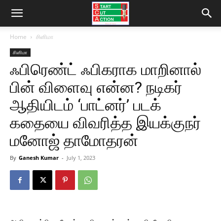
Home
சினிமா
சினிமா
ஃபிரெண்ட் ஃபிகராக மாறினால்
பின் விளைவு என்ன? நடிகர்
ஆதியிடம் ‘பாட்னர்’ படக்
கதையை விவரித்த இயக்குநர்
மனோஜ் தாமோதரன்
By
Ganesh Kumar
-
July 1, 2023