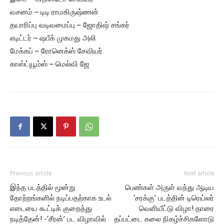
வசனம் – டிடி ராமகிருஷ்ணன்
தயாரிப்பு வடிவமைப்பு – ஜோதிஷ் சங்கர்
எடிட்டர் – ஷபீக் முகமது அலி
மேக்கப் – ரோனெக்ஸ் சேவியர்
காஸ்ட்யூம்ஸ் – மெல்வி ஜே
Previous article
Next article
இந்த படத்தில் மூன்று
பெண்கள் அருள் வந்து ஆடிய
தோற்றங்களில் நடிப்பதற்காக உடல்
‘சரக்கு’ படத்தின் டிரெய்லர்
எடையை கூட்டிக் குறைத்து
வெளியீட்டு விழா! தாரை
நடித்தேன்! -‘சீரன்’ பட விழாவில்
தப்பட்டை கலை நிகழ்ச்சிகளோடு