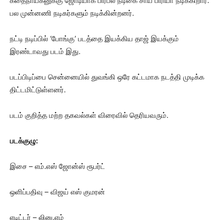
கதைநாயகனுக்கு ஜோடியாக பிரபல நடிகை சாய் பிரியா நடிக்கிறார்.
பல முன்னணி நடிகர்களும் நடிக்கின்றனர்.
நட்டி நடிப்பில் ‘போங்கு’ படத்தை இயக்கிய தாஜ் இயக்கும்
இரண்டாவது படம் இது.
படப்பிடிப்பை சென்னையில் துவங்கி ஒரே கட்டமாக நடத்தி முடிக்க
திட்டமிட்டுள்ளனர்.
படம் குறித்த மற்ற தகவல்கள் விரைவில் தெரியவரும்.
படக்குழு:
இசை – எம்.எஸ் ஜோன்ஸ் ரூபர்ட்
ஒளிப்பதிவு – விஜய் எஸ் குமரன்
எடிட்டர் – லினு.எம்