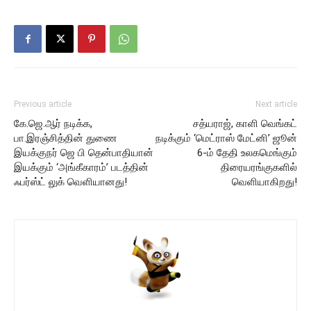
Previous article
Next article
கே.ஜெ.ஆர் நடிக்க,
சத்யராஜ், காளி வெங்கட்
பா.இரஞ்சித்தின் துணை
நடிக்கும் ‘மெட்ராஸ் மேட்னி’ ஜூன்
இயக்குநர் ஜெ பி தென்பாதியான்
6-ம் தேதி உலகமெங்கும்
இயக்கும் ‘அங்கீகாரம்’ படத்தின்
திரையரங்குகளில்
ஃபர்ஸ்ட் லுக் வெளியானது!
வெளியாகிறது!