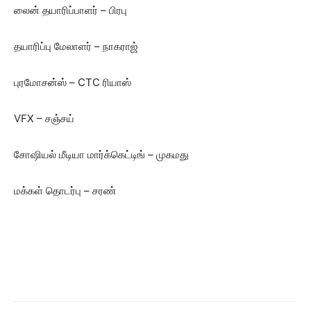
லைன் தயாரிப்பாளர் – பிரபு
தயாரிப்பு மேலாளர் – நாகராஜ்
புரமோசன்ஸ் – CTC ரியாஸ்
VFX – சஞ்சய்
சோஷியல் மீடியா மார்க்கெட்டிங் – முகமது
மக்கள் தொடர்பு – சரண்