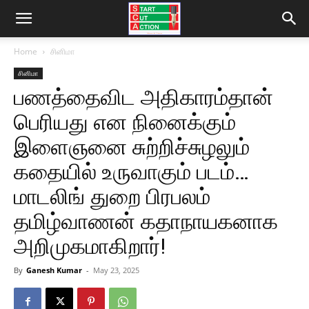
Home
சினிமா
சினிமா
பணத்தைவிட அதிகாரம்தான்
பெரியது என நினைக்கும்
இளைஞனை சுற்றிச்சுழலும்
கதையில் உருவாகும் படம்…
மாடலிங் துறை பிரபலம்
தமிழ்வாணன் கதாநாயகனாக
அறிமுகமாகிறார்!
By
Ganesh Kumar
-
May 23, 2025