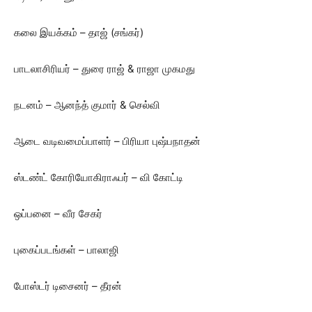
கலை இயக்கம் – தாஜ் (சங்கர்)
பாடலாசிரியர் – துரை ராஜ் & ராஜா முகமது
நடனம் – ஆனந்த் குமார் & செல்வி
ஆடை வடிவமைப்பாளர் – பிரியா புஷ்பநாதன்
ஸ்டண்ட் கோரியோகிராஃபர் – வி கோட்டி
ஒப்பனை – வீர சேகர்
புகைப்படங்கள் – பாலாஜி
போஸ்டர் டிசைனர் – தீரன்