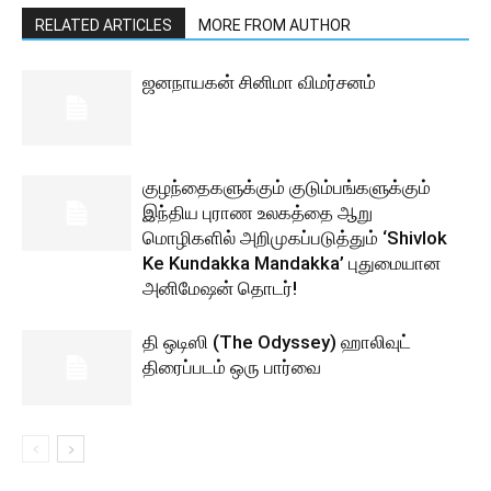
RELATED ARTICLES
MORE FROM AUTHOR
ஜனநாயகன் சினிமா விமர்சனம்
குழந்தைகளுக்கும் குடும்பங்களுக்கும்
இந்திய புராண உலகத்தை ஆறு
மொழிகளில் அறிமுகப்படுத்தும் ‘Shivlok
Ke Kundakka Mandakka’ புதுமையான
அனிமேஷன் தொடர்!
தி ஒடிஸி (The Odyssey) ஹாலிவுட்
திரைப்படம் ஒரு பார்வை