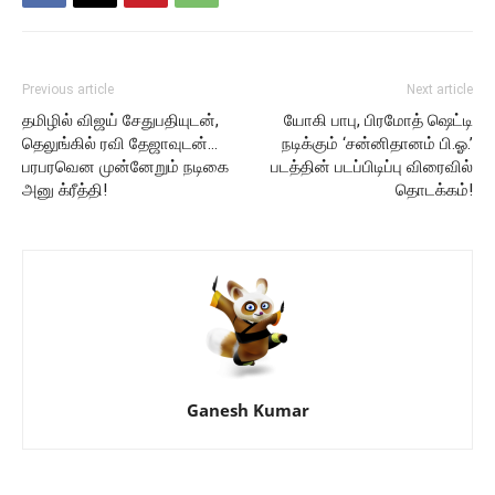
Previous article
Next article
தமிழில் விஜய் சேதுபதியுடன்,
யோகி பாபு, பிரமோத் ஷெட்டி
தெலுங்கில் ரவி தேஜாவுடன்…
நடிக்கும் ‘சன்னிதானம் பி.ஓ.’
பரபரவென முன்னேறும் நடிகை
படத்தின் படப்பிடிப்பு விரைவில்
அனு க்ரீத்தி!
தொடக்கம்!
Ganesh Kumar