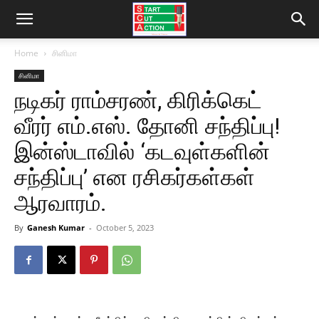
Home
சினிமா
சினிமா
நடிகர் ராம்சரண், கிரிக்கெட்
வீரர் எம்.எஸ். தோனி சந்திப்பு!
இன்ஸ்டாவில் ‘கடவுள்களின்
சந்திப்பு’ என ரசிகர்கள்கள்
ஆரவாரம்.
By
Ganesh Kumar
-
October 5, 2023