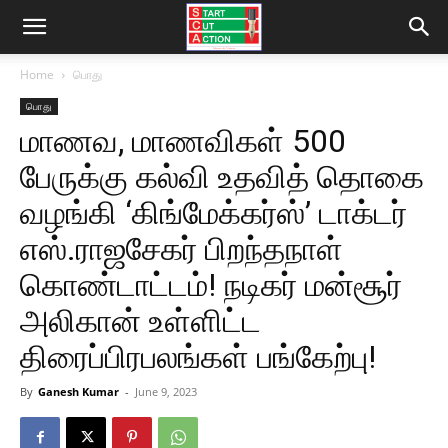
Home
பொது
பொது
மாணவ, மாணவிகள் 500
பேருக்கு கல்வி உதவித் தொகை
வழங்கி ‘கிங்மேக்கர்ஸ்’ டாக்டர்
எஸ்.ராஜசேகர் பிறந்தநாள்
கொண்டாட்டம்! நடிகர் மன்சூர்
அலிகான் உள்ளிட்ட
திரைப்பிரபலங்கள் பங்கேற்பு!
By
Ganesh Kumar
-
June 9, 2023