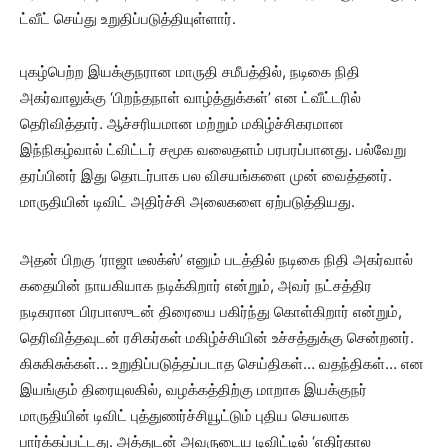
ட்வீட் செய்து உறுதிப்படுத்தியுள்ளார்.
புகழ்பெற்ற இயக்குநரான மாருதி சமீபத்தில், நடிகை நிதி
அகர்வாலுக்கு ‘பிறந்தநாள் வாழ்த்துக்கள்’ என ட்வீட்டரில்
தெரிவித்தார். ஆச்சரியமான மற்றும் மகிழ்ச்சிகரமான
இந்நிகழ்வால் ட்விட்டர் சமூக வலைதளம் பரபரப்பானது. பல்வேறு
தரப்பினர் இது தொடர்பாக பல விசயங்களை முன் வைத்தனர்.
மாருதியின் டிவிட் அதிர்ச்சி அலைகளை ஏற்படுத்தியது.
அதன் பிறகு ‘ராஜா டீலக்ஸ்’ எனும் படத்தில் நடிகை நிதி அகர்வால்
கதையின் நாயகியாக நடிக்கிறார் என்றும், அவர் நட்சத்திர
நடிகரான பிரபாஸுடன் திரையை பகிர்ந்து கொள்கிறார் என்றும்,
தெரிவித்தவுடன் ரசிகர்கள் மகிழ்ச்சியின் உச்சத்துக்கு சென்றனர்.
கிசுகிசுக்கள்… உறுதிப்படுத்தப்படாத செய்திகள்… வதந்திகள்… என
இயங்கும் திரையுலகில், வழக்கத்திற்கு மாறாக இயக்குநர்
மாருதியின் டிவிட் புத்துணர்ச்சியூட்டும் புதிய செயலாக
பார்க்கப்பட்டது. அத்துடன் அவருடைய டிவிட்டில் ‘எதிர்கால