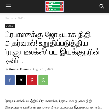
Home
சினிமா
சினிமா
பிரபாஸுக்கு ஜோடியாக நிதி
அகர்வால்! உறுதிப்படுத்திய
‘ராஜா டீலக்ஸ்’ பட இயக்குநரின்
டிவிட்.
By
Ganesh Kumar
-
August 18, 2023
‘ராஜா டீலக்ஸ்’ படத்தில் பிரபாஸுக்கு ஜோடியாக நடிகை நிதி
அகர்வால் நடிக்கிறார் என்பதை அந்த படத்தின் இயக்குநர் மாருதி,