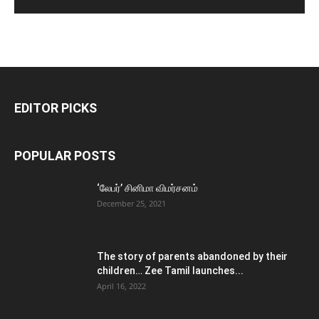
EDITOR PICKS
POPULAR POSTS
‘லேபர்’ சினிமா விமர்சனம்
December 25, 2021
The story of parents abandoned by their
children… Zee Tamil launches...
April 16, 2022