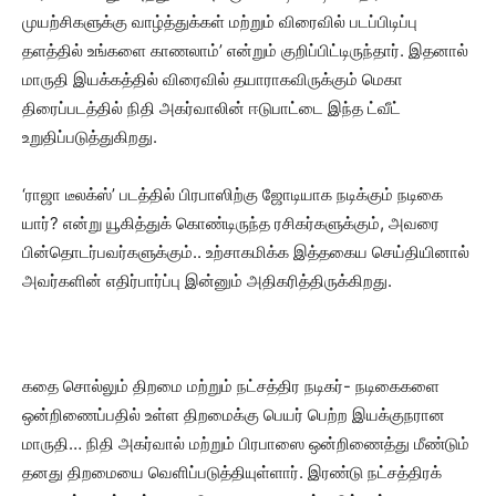
முயற்சிகளுக்கு வாழ்த்துக்கள் மற்றும் விரைவில் படப்பிடிப்பு
தளத்தில் உங்களை காணலாம்’ என்றும் குறிப்பிட்டிருந்தார். இதனால்
மாருதி இயக்கத்தில் விரைவில் தயாராகவிருக்கும் மெகா
திரைப்படத்தில் நிதி அகர்வாலின் ஈடுபாட்டை இந்த ட்வீட்
உறுதிப்படுத்துகிறது.
‘ராஜா டீலக்ஸ்’ படத்தில் பிரபாஸிற்கு ஜோடியாக நடிக்கும் நடிகை
யார்? என்று யூகித்துக் கொண்டிருந்த ரசிகர்களுக்கும், அவரை
பின்தொடர்பவர்களுக்கும்.. உற்சாகமிக்க இத்தகைய செய்தியினால்
அவர்களின் எதிர்பார்ப்பு இன்னும் அதிகரித்திருக்கிறது.‌
கதை சொல்லும் திறமை மற்றும் நட்சத்திர நடிகர்- நடிகைகளை
ஒன்றிணைப்பதில் உள்ள திறமைக்கு பெயர் பெற்ற இயக்குநரான
மாருதி… நிதி அகர்வால் மற்றும் பிரபாஸை ஒன்றிணைத்து மீண்டும்
தனது திறமையை வெளிப்படுத்தியுள்ளார். இரண்டு நட்சத்திரக்