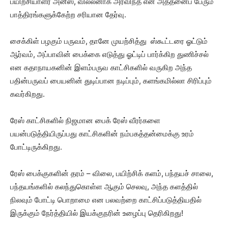
பயிற்சியாளர் அனீஸ், வில்லனாக அரவிந்த் என அத்தனைப் பேரும்
பாத்திரங்களுக்கேற்ற சரியான தேர்வு.
சைக்கிள் பழகும் பருவம், தானே முயற்சித்து ஸ்கூட்டரை ஓட்டும்
ஆர்வம், அப்பாவின் பைக்கை எடுத்து ஓட்டிப் பார்க்கிற துணிச்சல்
என கதாநாயகனின் இளம்பருவ காட்சிகளில் வருகிற அந்த
பதின்பருவப் பையனின் துடிப்பான நடிப்பும், களங்கமில்லா சிரிப்பும்
கவர்கிறது.
ரேஸ் காட்சிகளில் நிஜமான பைக் ரேஸ் வீரர்களை
பயன்படுத்தியிருப்பது காட்சிகளின் நம்பகத்தன்மைக்கு உரம்
போட்டிருக்கிறது.
ரேஸ் பைக்குகளின் தரம் – விலை, பயிற்சிக் களம், பந்தயச் சாலை,
பந்தயங்களில் கலந்துகொள்ள ஆகும் செலவு, அந்த களத்தில்
நிலவும் போட்டி பொறாமை என பலவற்றை காட்சிப்படுத்தியதில்
இருக்கும் நேர்த்தியில் இயக்குநரின் உழைப்பு தெரிகிறது!