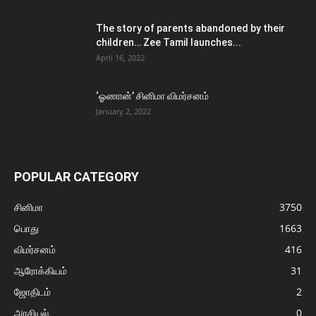
The story of parents abandoned by their
children… Zee Tamil launches...
April 16, 2022
‘ஓணான்’ சினிமா விமர்சனம்
January 2, 2022
POPULAR CATEGORY
சினிமா
3750
பொது
1663
விமர்சனம்
416
ஆரோக்கியம்
31
ஜோதிடம்
2
அரசியல்
0