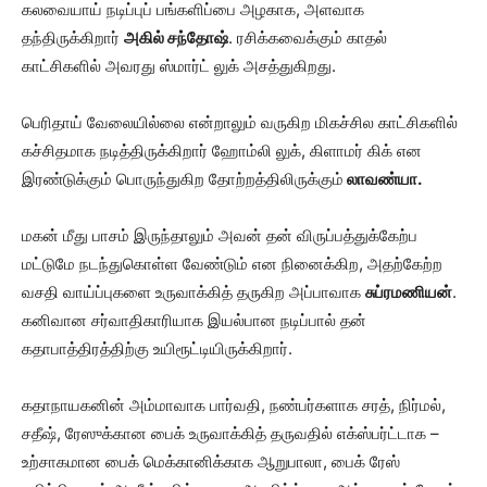
கலவையாய் நடிப்புப் பங்களிப்பை அழகாக, அளவாக
தந்திருக்கிறார்
அகில் சந்தோஷ்
. ரசிக்கவைக்கும் காதல்
காட்சிகளில் அவரது ஸ்மார்ட் லுக் அசத்துகிறது.
பெரிதாய் வேலையில்லை என்றாலும் வருகிற மிகச்சில காட்சிகளில்
கச்சிதமாக நடித்திருக்கிறார் ஹோம்லி லுக், கிளாமர் கிக் என
இரண்டுக்கும் பொருந்துகிற தோற்றத்திலிருக்கும்
லாவண்யா.
மகன் மீது பாசம் இருந்தாலும் அவன் தன் விருப்பத்துக்கேற்ப
மட்டுமே நடந்துகொள்ள வேண்டும் என நினைக்கிற, அதற்கேற்ற
வசதி வாய்ப்புகளை உருவாக்கித் தருகிற அப்பாவாக
சுப்ரமணியன்
.
கனிவான சர்வாதிகாரியாக இயல்பான நடிப்பால் தன்
கதாபாத்திரத்திற்கு உயிரூட்டியிருக்கிறார்.
கதாநாயகனின் அம்மாவாக பார்வதி, நண்பர்களாக சரத், நிர்மல்,
சதீஷ், ரேஸுக்கான பைக் உருவாக்கித் தருவதில் எக்ஸ்பர்ட்டாக –
உற்சாகமான பைக் மெக்கானிக்காக ஆறுபாலா, பைக் ரேஸ்