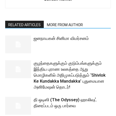
RELATED ARTICLES
MORE FROM AUTHOR
ஜனநாயகன் சினிமா விமர்சனம்
குழந்தைகளுக்கும் குடும்பங்களுக்கும்
இந்திய புராண உலகத்தை ஆறு
மொழிகளில் அறிமுகப்படுத்தும் ‘Shivlok
Ke Kundakka Mandakka’ புதுமையான
அனிமேஷன் தொடர்!
தி ஒடிஸி (The Odyssey) ஹாலிவுட்
திரைப்படம் ஒரு பார்வை