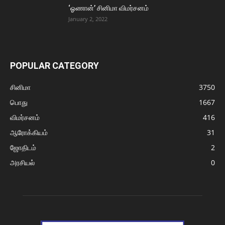
‘ஓணான்’ சினிமா விமர்சனம்
January 2, 2022
POPULAR CATEGORY
சினிமா
3750
பொது
1667
விமர்சனம்
416
ஆரோக்கியம்
31
ஜோதிடம்
2
அரசியல்
0