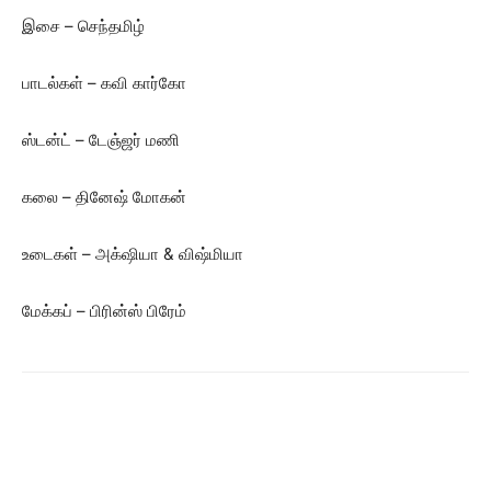
இசை – செந்தமிழ்
பாடல்கள் – கவி கார்கோ
ஸ்டன்ட் – டேஞ்ஜர் மணி
கலை – தினேஷ் மோகன்
உடைகள் – அக்‌ஷியா & விஷ்மியா
மேக்கப் – பிரின்ஸ் பிரேம்