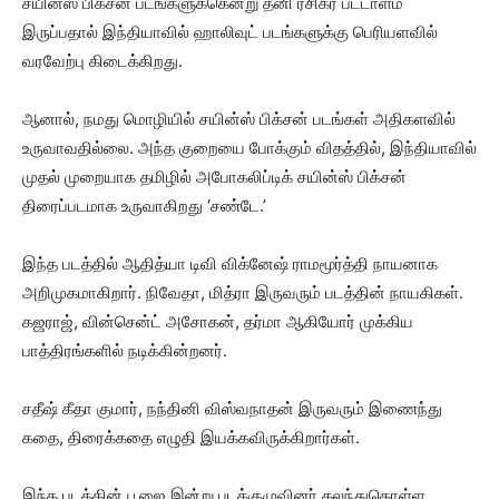
சயின்ஸ் பிக்சன் படங்களுக்கென்று தனி ரசிகர் பட்டாளம்
இருப்பதால் இந்தியாவில் ஹாலிவுட் படங்களுக்கு பெரியளவில்
வரவேற்பு கிடைக்கிறது.
ஆனால், நமது மொழியில் சயின்ஸ் பிக்சன் படங்கள் அதிகளவில்
உருவாவதில்லை. அந்த குறையை போக்கும் விதத்தில், இந்தியாவில்
முதல் முறையாக தமிழில் அபோகலிப்டிக் சயின்ஸ் பிக்சன்
திரைப்படமாக உருவாகிறது ‘சண்டே.’
இந்த படத்தில் ஆதித்யா டிவி விக்னேஷ் ராமமூர்த்தி நாயனாக
அறிமுகமாகிறார். நிவேதா, மித்ரா இருவரும் படத்தின் நாயகிகள்.
கஜராஜ், வின்சென்ட் அசோகன், தர்மா ஆகியோர் முக்கிய
பாத்திரங்களில் நடிக்கின்றனர்.
சதீஷ் கீதா குமார், நந்தினி விஸ்வநாதன் இருவரும் இணைந்து
கதை, திரைக்கதை எழுதி இயக்கவிருக்கிறார்கள்.
இந்த படத்தின் பூஜை இன்று படக்குழுவினர் கலந்துகொள்ள