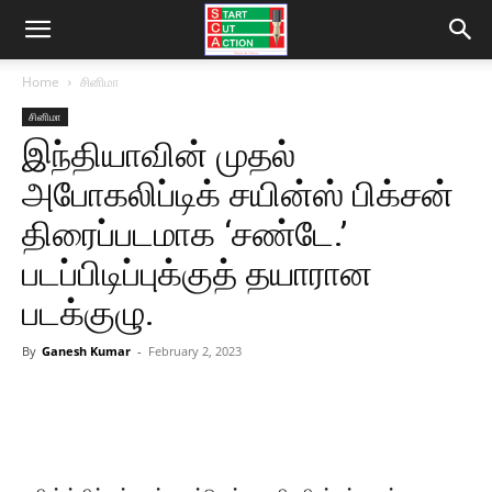
Home
சினிமா
சினிமா
இந்தியாவின் முதல்
அபோகலிப்டிக் சயின்ஸ் பிக்சன்
திரைப்படமாக ‘சண்டே.’
படப்பிடிப்புக்குத் தயாரான
படக்குழு.
By
Ganesh Kumar
-
February 2, 2023