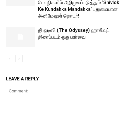
மொழிகளில் அறிமுகப்படுத்தும் ‘Shivlok
Ke Kundakka Mandakka’ புதுமையான
அனிமேஷன் தொடர்!
தி ஒடிஸி (The Odyssey) ஹாலிவுட்
திரைப்படம் ஒரு பார்வை
LEAVE A REPLY