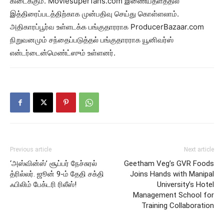
கிடைக்கும். Moviesuperfans.com இணையதளத்தில்
இத்திரைப்படத்திற்காக முன்பதிவு செய்து கொள்ளலாம்.
அதிகாரப்பூர்வ உள்ளடக்க பங்குதாரராக ProducerBazaar.com
நிறுவனமும் சந்தைப்படுத்தல் பங்குதாரராக யூனிவர்ஸ்
என்டர்டைன்மெண்ட்ஸும் உள்ளனர்.
Previous article
Next article
‘அஸ்வின்ஸ்’ சூப்பர் நேச்சுரல்
Geetham Veg’s GVR Foods
த்ரில்லர். ஜூன் 9-ம் தேதி சக்தி
Joins Hands with Manipal
ஃபிலிம் பேக்டரி ரிலீஸ்!
University’s Hotel
Management School for
Training Collaboration