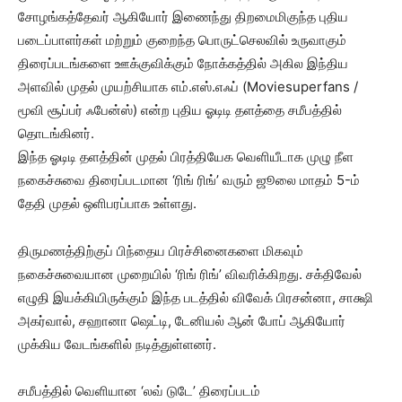
சோழங்கத்தேவர் ஆகியோர் இணைந்து திறமைமிகுந்த புதிய
படைப்பாளர்கள் மற்றும் குறைந்த பொருட்செலவில் உருவாகும்
திரைப்படங்களை ஊக்குவிக்கும் நோக்கத்தில் அகில இந்திய
அளவில் முதல் முயற்சியாக எம்.எஸ்.எஃப் (Moviesuperfans /
மூவி சூப்பர் ஃபேன்ஸ்) என்ற புதிய ஓடிடி தளத்தை சமீபத்தில்
தொடங்கினர்.
இந்த ஓடிடி தளத்தின் முதல் பிரத்தியேக வெளியீடாக முழு நீள
நகைச்சுவை திரைப்படமான ‘ரிங் ரிங்’ வரும் ஜூலை மாதம் 5-ம்
தேதி முதல் ஒளிபரப்பாக உள்ளது.
திருமணத்திற்குப் பிந்தைய பிரச்சினைகளை மிகவும்
நகைச்சுவையான முறையில் ‘ரிங் ரிங்’ விவரிக்கிறது. சக்திவேல்
எழுதி இயக்கியிருக்கும் இந்த படத்தில் விவேக் பிரசன்னா, சாக்ஷி
அகர்வால், சஹானா ஷெட்டி, டேனியல் ஆன் போப் ஆகியோர்
முக்கிய வேடங்களில் நடித்துள்ளனர்.
சமீபத்தில் வெளியான ‘லவ் டுடே’ திரைப்படம்