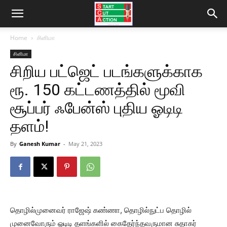
Home
சினிமா
சினிமா
சிறிய பட்ஜெட் படங்களுக்காக
ரூ. 150 கட்டணத்தில் மூவி
சூப்பர் ஃபேன்ஸ் புதிய ஓடிடி
தளம்!
By
Ganesh Kumar
-
May 21, 2023
தொழில்முனைவர் ராஜேஷ் கண்ணா, தொழில்நுட்ப தொழில்
முனைவோரும் ஓடிடி தளங்களில் கைதேர்ந்தவருமான சுதாகர்