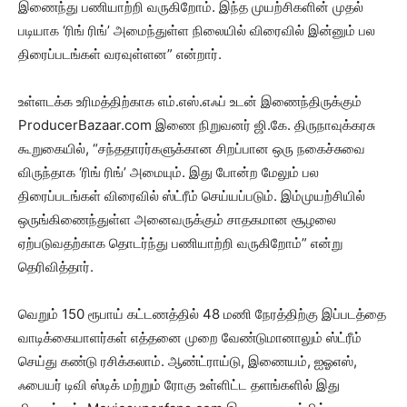
இணைந்து பணியாற்றி வருகிறோம். இந்த முயற்சிகளின் முதல்
படியாக ‘ரிங் ரிங்’ அமைந்துள்ள நிலையில் விரைவில் இன்னும் பல
திரைப்படங்கள் வரவுள்ளன” என்றார்.
உள்ளடக்க உரிமத்திற்காக எம்.எஸ்.எஃப் உடன் இணைந்திருக்கும்
ProducerBazaar.com இணை நிறுவனர் ஜி.கே. திருநாவுக்கரசு
கூறுகையில், “சந்ததாரர்களுக்கான சிறப்பான ஒரு நகைச்சுவை
விருந்தாக ‘ரிங் ரிங்’ அமையும். இது போன்ற மேலும் பல
திரைப்படங்கள் விரைவில் ஸ்ட்ரீம் செய்யப்படும். இம்முயற்சியில்
ஒருங்கிணைந்துள்ள அனைவருக்கும் சாதகமான சூழலை
ஏற்படுவதற்காக தொடர்ந்து பணியாற்றி வருகிறோம்” என்று
தெரிவித்தார்.
வெறும் 150 ரூபாய் கட்டணத்தில் 48 மணி நேரத்திற்கு இப்படத்தை
வாடிக்கையாளர்கள் எத்தனை முறை வேண்டுமானாலும் ஸ்ட்ரீம்
செய்து கண்டு ரசிக்கலாம். ஆண்ட்ராய்டு, இணையம், ஐஓஎஸ்,
ஃபையர் டிவி ஸ்டிக் மற்றும் ரோகு உள்ளிட்ட தளங்களில் இது