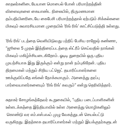
காதலர்களிடையேயான மொபைல் போன் பரிமாற்றத்தின்
விளைவுகளை கையாண்ட நிலையில், திருமணமான
தம்பதியினரிடையே கைபேசி பரிமாற்றத்தால் ஏற்படும் சிக்கல்களை
மிகவும் சுவாரசியமான முறையில் ‘ரிங் ரிங்’ காட்சிப்படுத்தி உள்ளது.
‘ரிங் ரிங்’ படத்தை வெளியிடுவது பற்றிப் பேசிய ராஜேஷ் கண்ணா,
“ஜூலை 5 முதல் இத்திரைப்படத்தை ஸ்ட்ரீம் செய்வதில் நாங்கள்
மிகவும் மகிழ்ச்சியடைகிறோம். ஓடிடி துறையில் ஒரு புதிய
முயற்சியாக இது இருக்கும் என்று நான் நம்புகிறேன். புதிய
திறமைகள் மற்றும் சிறிய பட்ஜெட் தயாரிப்பாளர்களை
ஊக்குவிப்பதே எங்கள் நோக்கமாகும். அனைத்து தரப்பு
பார்வையாளர்களையும் ‘ரிங் ரிங்’ கவரும்” என்று தெரிவித்தார்.
சுதாகர் சோழங்கத்தேவர் கூறுகையில், “புதிய படைப்பாளிகளின்
உள்ளடக்கத்தை இந்தியாவில் உள்ள அனைத்து மொழிகளிலும்
கொண்டு வர எம்.எஸ்.எஃப் முழு வேகத்துடன் செயல்பட்டு
வருகிறது. இதற்காக தயாரிப்பாளர்கள் மற்றும் இயக்குநர்களுடன்