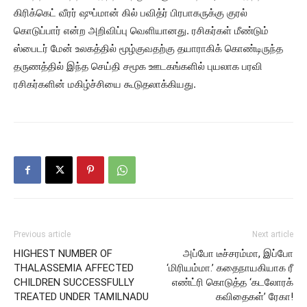
கிரிக்கெட் வீரர் ஷுப்மான் கில் பவித்ர் பிரபாகருக்கு குரல்
கொடுப்பார் என்ற அறிவிப்பு வெளியானது. ரசிகர்கள் மீண்டும்
ஸ்பைடர் மேன் உலகத்தில் மூழ்குவதற்கு தயாராகிக் கொண்டிருந்த
தருணத்தில் இந்த செய்தி சமூக ஊடகங்களில் புயலாக பரவி
ரசிகர்களின் மகிழ்ச்சியை கூடுதலாக்கியது.
Previous article
Next article
HIGHEST NUMBER OF
அப்போ டீச்சரம்மா, இப்போ
THALASSEMIA AFFECTED
‘மிரியம்மா.’ கதைநாயகியாக ரீ
CHILDREN SUCCESSFULLY
எண்ட்ரி கொடுத்த ‘கடலோரக்
TREATED UNDER TAMILNADU
கவிதைகள்’ ரேகா!