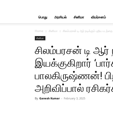
பொது
அரசியல்
சினிமா
விமர்சனம்
Home
சினிமா
சிலம்பரசன் டி ஆர் நடிக்கும் புதிய படத்தை 
சினிமா
சிலம்பரசன் டி ஆர் 
இயக்குகிறார் ‘பார்க
பாலகிருஷ்ணன்! ப
அறிவிப்பால் ரசிகர்
By
Ganesh Kumar
-
February 3, 2025