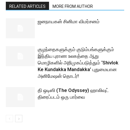
RELATED ARTICLES
MORE FROM AUTHOR
ஜனநாயகன் சினிமா விமர்சனம்
குழந்தைகளுக்கும் குடும்பங்களுக்கும்
இந்திய புராண உலகத்தை ஆறு
மொழிகளில் அறிமுகப்படுத்தும் ‘Shivlok
Ke Kundakka Mandakka’ புதுமையான
அனிமேஷன் தொடர்!
தி ஒடிஸி (The Odyssey) ஹாலிவுட்
திரைப்படம் ஒரு பார்வை