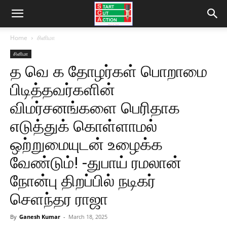
Home
சினிமா
சினிமா
த வெ க தோழர்கள் பொறாமை
பிடித்தவர்களின்
விமர்சனங்களை பெரிதாக
எடுத்துக் கொள்ளாமல்
ஒற்றுமையுடன் உழைக்க
வேண்டும்! -துபாய் ரமலான்
நோன்பு திறப்பில் நடிகர்
செளந்தர ராஜா
By
Ganesh Kumar
-
March 18, 2025