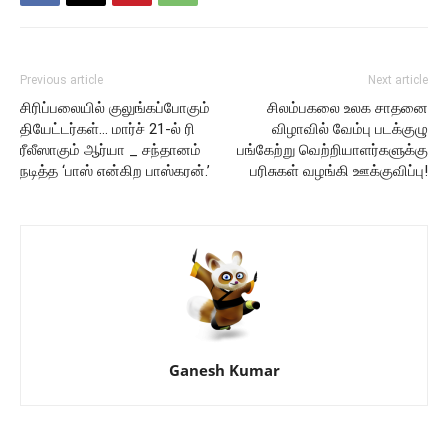
Previous article
Next article
சிரிப்பலையில் குலுங்கப்போகும்
சிலம்பகலை உலக சாதனை
தியேட்டர்கள்… மார்ச் 21-ல் ரி
விழாவில் வேம்பு படக்குழு
ரீலீஸாகும் ஆர்யா _ சந்தானம்
பங்கேற்று வெற்றியாளர்களுக்கு
நடித்த ‘பாஸ் என்கிற பாஸ்கரன்.’
பரிசுகள் வழங்கி ஊக்குவிப்பு!
Ganesh Kumar