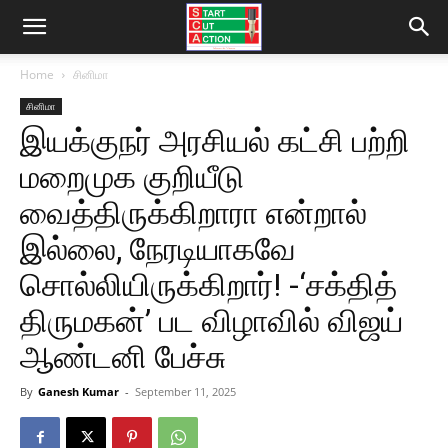
Home
சினிமா
சினிமா
இயக்குநர் அரசியல் கட்சி பற்றி
மறைமுக குறியீடு
வைத்திருக்கிறாரா என்றால்
இல்லை, நேரடியாகவே
சொல்லியிருக்கிறார்! -‘சக்தித்
திருமகன்’ பட விழாவில் விஜய்
ஆண்டனி பேச்சு
By
Ganesh Kumar
-
September 11, 2025