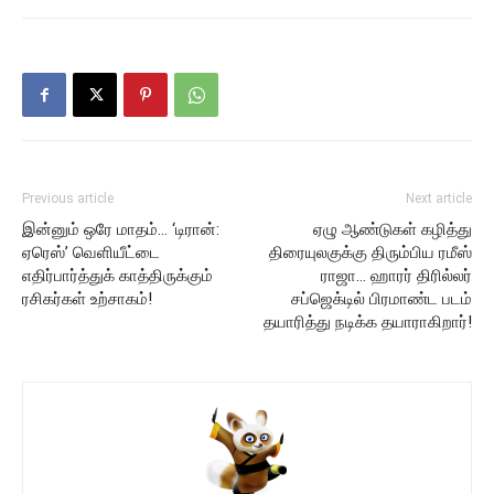
Previous article
Next article
இன்னும் ஒரே மாதம்… ‘டிரான்:
ஏழு ஆண்டுகள் கழித்து
ஏரெஸ்’ வெளியீட்டை
திரையுலகுக்கு திரும்பிய ரமீஸ்
எதிர்பார்த்துக் காத்திருக்கும்
ராஜா… ஹாரர் திரில்லர்
ரசிகர்கள் உற்சாகம்!
சப்ஜெக்டில் பிரமாண்ட படம்
தயாரித்து நடிக்க தயாராகிறார்!