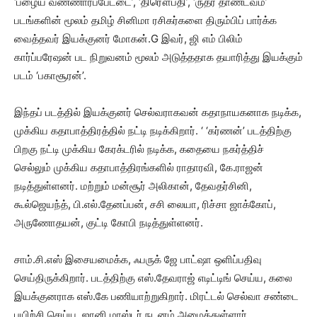
‘பழைய வண்ணாரப்பேட்டை’, ‘திரௌபதி’, ‘ருத்ர தாண்டவம்’
படங்களின் மூலம் தமிழ் சினிமா ரசிகர்களை திரும்பிப் பார்க்க
வைத்தவர் இயக்குனர் மோகன்.G இவர், ஜி எம் பிலிம்
கார்ப்பரேஷன் பட நிறுவனம் மூலம் அடுத்ததாக தயாரித்து இயக்கும்
படம் ‘பகாசூரன்’.
இந்தப் படத்தில் இயக்குனர் செல்வராகவன் கதாநாயகனாக நடிக்க,
முக்கிய கதாபாத்திரத்தில் நட்டி நடிக்கிறார். ‘ ‘கர்ணன்’ படத்திற்கு
பிறகு நட்டி முக்கிய கேரக்டரில் நடிக்க, கதையை நகர்த்திச்
செல்லும் முக்கிய கதாபாத்திரங்களில் ராதாரவி, கே.ராஜன்
நடித்துள்ளனர். மற்றும் மன்சூர் அலிகான், தேவதர்சினி,
கூல்ஜெயந்த், பி.எல்.தேனப்பன், சசி லையா, ரிச்சா ஜாக்கோப்,
அருணோதயன், குட்டி கோபி நடித்துள்ளனர்.
சாம்.சி.எஸ் இசையமைக்க, ஃபருக் ஜே பாட்ஷா ஒளிப்பதிவு
செய்திருக்கிறார். படத்திற்கு எஸ்.தேவராஜ் எடிட்டிங் செய்ய, கலை
இயக்குனராக எஸ்.கே பணியாற்றுகிறார். மிரட்டல் செல்வா சண்டை
பயிற்சி செய்ய, ஜானி மாஸ்டர் நடனம் அமைத்துள்ளார்.