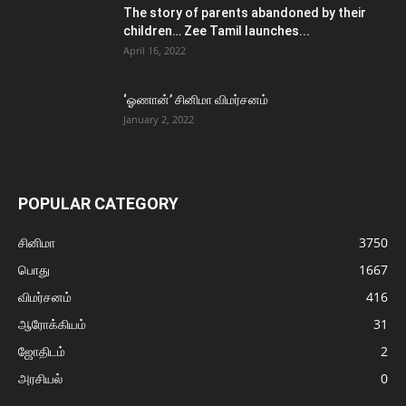
The story of parents abandoned by their
children… Zee Tamil launches...
April 16, 2022
‘ஓணான்’ சினிமா விமர்சனம்
January 2, 2022
POPULAR CATEGORY
சினிமா
3750
பொது
1667
விமர்சனம்
416
ஆரோக்கியம்
31
ஜோதிடம்
2
அரசியல்
0