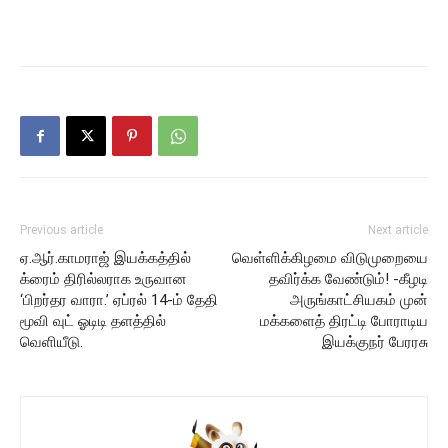
Previous article
Next article
ஏ.ஆர்.காமராஜ் இயக்கத்தில்
வெள்ளிக்கிழமை விடுமுறையை
க்ரைம் திரில்லராக உருவான
தவிர்க்க வேண்டும்! -கீழடி
‘பிறர்தர வாரா.’ ஏப்ரல் 14-ம் தேதி
அருங்காட்சியகம் முன்
மூவி வுட் ஓடிடி தளத்தில்
மக்களைத் திரட்டி போராடிய
வெளியீடு.
இயக்குநர் பேரரசு