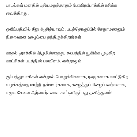
பாடல்கள் மனதில் பதியமறுத்தாலும் போகிறபோக்கில் ரசிக்க
வைக்கிறது.
ஒளிப்பதிவில் சீனு ஆதித்யாவும், படத்தொகுப்பில் சேதுரமணனும்
நிறைவான உழைப்பை தந்திருக்கிறார்கள்.
காதல் டிராக்கில் ஆழமில்லாதது, சுலபத்தில் யூகிக்க முடிகிற
காட்சிகள் படத்தின் பலவீனம். என்றாலும்,
குப்பத்துவாசிகள் என்றால் பொறுக்கிகளாக, ரவுடிகளாக காட்டுகிற
வழக்கத்தை மாற்றி நல்லவர்களாக, உழைத்துப் பிழைப்பவர்களாக,
சமூக சேவை ஆர்வலர்களாக காட்டியிருப்பது தனித்துவம்!