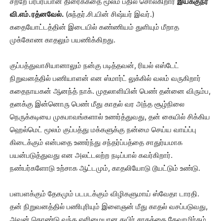
சற்றே பரபரப்பான திரைக்கதை மூலம் பதில் சொல்கிறார்
இயக்குநர்
வி.எம். ரத்னவேல்.
(சுந்தர்.சி.யின் சிஷ்யர் இவர்.)
கதையோட்டத்தின் இடையில் கண்ணியம் துளியும் மீறாத
முக்கோண காதலும் பயணிக்கிறது.
குப்பத்துவாசியானாலும் நன்கு படித்தவன், ரியல் எஸ்டேட்
நிறுவனத்தில் பணியாளன் என ஸ்மார்ட் லுக்கில் வலம் வருகிறார்
கதைநாயகன் ஆனந்த் நாக். முதலாளியின் பெண் தன்னை விரும்ப,
தனக்கு இன்னொரு பெண் மீது காதல் வர அந்த சூழ்நிலை
நெருக்கடியை முகபாவங்களால் உணர்த்துவது, தன் கையில் சிக்கிய
ஹெல்மெட் மூலம் குப்பத்து மக்களுக்கு நன்மை செய்ய வாய்ப்பு
கிடைக்கும் என்பதை உணர்ந்து சந்தர்ப்பத்தை சாதுர்யமாக
பயன்படுத்துவது என அலட்டலற்ற நடிப்பால் கவர்கிறார்.
நண்பர்களோடு உற்சாக ஆட்டமும், காதலியோடு டூயட்டும் உண்டு.
பளபளக்கும் தேகமும் படபடக்கும் விழிகளுமாய் ஸ்வேதா டாரதி.
தன் நிறுவனத்தில் பணிபுரியும் இளைஞன் மீது காதல் வசப்படுவது,
அவன் கொண்டு வந்த எளிமையான தயிர் சாதத்தை தேவாமிர்தம்