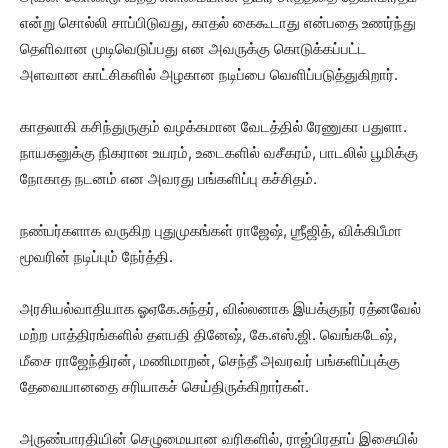
என்று சொல்லி சாப்பிடுவது, காதல் கைகூடாது என்பதை உணர்ந்து
தெளிவான முடிவெடுப்பது என அவருக்கு கொடுக்கப்பட்ட
அளவான காட்சிகளில் அழகான நடிப்பை வெளிப்படுத்துகிறார்.
காதலாகி கசிந்துருகும் வழக்கமான வேடத்தில் ரேணுகா பதுளா.
நாயகனுக்கு நிகரான உயரம், உடைகளில் வசீகரம், பாடலில் பூமிக்கு
நோகாத நடனம் என அவரது பங்களிப்பு கச்சிதம்.
நண்பர்களாக வருகிற புதுமுகங்கள் ராஜேஷ், ஶ்ரீஜித், விக்கிபீமா
மூவரின் நடிப்பும் நேர்த்தி.
அரசியல்வாதியாக ஓஏகே.சுந்தர், வில்லனாக இயக்குநர் ரத்னவேல்
மற்ற பாத்திரங்களில் தளபதி தினேஷ், கே.எஸ்.ஜி. வெங்கடேஷ்,
மீசை ராஜேந்திரன், மணிமாறன், செந்தீ அவரவர் பங்களிப்புக்கு
தேவையானதை சரியாகச் செய்திருக்கிறார்கள்.
அருண்பாரதியின் செழுமையான வரிகளில், ராஜ்பிரதாப் இசையில்