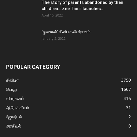
The story of parents abandoned by their
children… Zee Tamil launches...
April 16, 2022
‘ஓணான்’ சினிமா விமர்சனம்
January 2, 2022
POPULAR CATEGORY
சினிமா
3750
பொது
1667
விமர்சனம்
416
ஆரோக்கியம்
31
ஜோதிடம்
2
அரசியல்
0