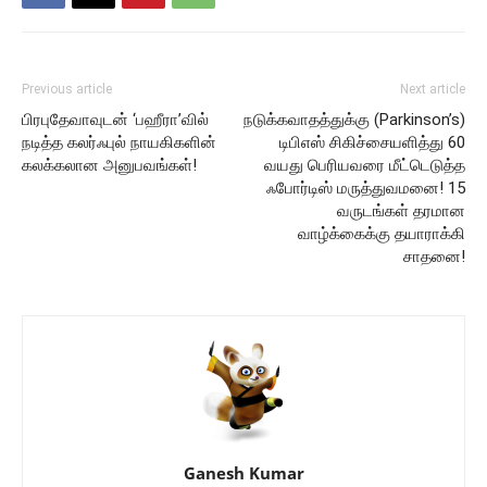
Previous article
Next article
பிரபுதேவாவுடன் ‘பஹீரா’வில்
நடுக்கவாதத்துக்கு (Parkinson’s)
நடித்த கலர்ஃபுல் நாயகிகளின்
டிபிஎஸ் சிகிச்சையளித்து 60
கலக்கலான அனுபவங்கள்!
வயது பெரியவரை மீட்டெடுத்த
ஃபோர்டிஸ் மருத்துவமனை! 15
வருடங்கள் தரமான
வாழ்க்கைக்கு தயாராக்கி
சாதனை!
Ganesh Kumar