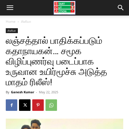
Home
சினிமா
சினிமா
லஞ்சத்தால் பாதிக்கப்படும்
கதாநாயகன்… சமூக
விழிப்புணர்வு படைப்பாக
உருவான உயிர்மூச்சு அடுத்த
மாதம் ரிலீஸ்!
By
Ganesh Kumar
-
May 22, 2025