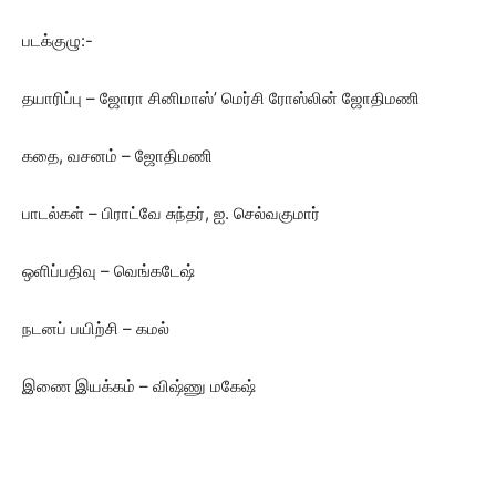
படக்குழு:-
தயாரிப்பு – ஜோரா சினிமாஸ்’ மெர்சி ரோஸ்லின் ஜோதிமணி
கதை, வசனம் – ஜோதிமணி
பாடல்கள் – பிராட்வே சுந்தர், ஐ. செல்வகுமார்
ஒளிப்பதிவு – வெங்கடேஷ்
நடனப் பயிற்சி – கமல்
இணை இயக்கம் – விஷ்ணு மகேஷ்