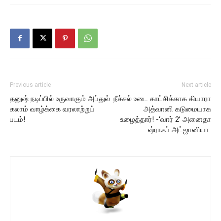
Previous article
Next article
தனுஷ் நடிப்பில் உருவாகும் அப்துல்
நீச்சல் உடை காட்சிக்காக கியாரா
கலாம் வாழ்க்கை வரலாற்றுப்
அத்வானி கடுமையாக
படம்!
உழைத்தார்! -‘வார் 2’ அனைதா
ஷ்ராஃப் அட்ஜானியா