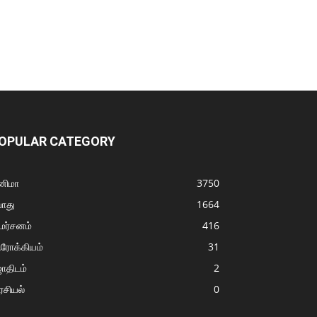
OPULAR CATEGORY
னிமா
3750
ொது
1664
மர்சனம்
416
ரோக்கியம்
31
ோதிடம்
2
சியல்
0