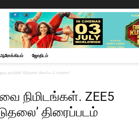
ஆரோக்கியம்
ஜோதிடம்
 ஓடிடி தளத்தில் ‘விடுதலை’ திரைப்படம் சாதனை!
ர்வை நிமிடங்கள். ZEE5
ிடுதலை’ திரைப்படம்