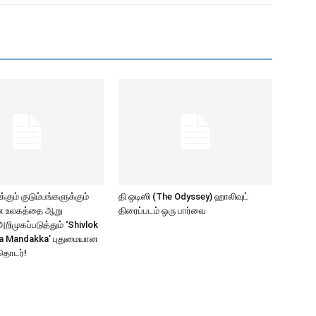
கும் குடும்பங்களுக்கும்
தி ஒடிஸி (The Odyssey) ஹாலிவுட்
ாண உலகத்தை ஆறு
திரைப்படம் ஒரு பார்வை
ிமுகப்படுத்தும் ‘Shivlok
a Mandakka’ புதுமையான
தொடர்!