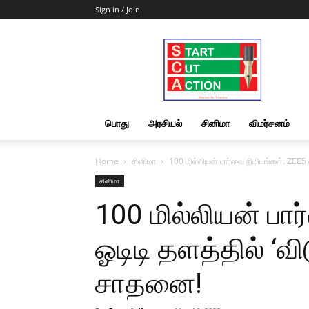
Sign in / Join
Start
Cut
Action
|
News
&
பொது
அரசியல்
சினிமா
விமர்சனம்
Views
Home
சினிமா
100 மில்லியன் பார்வை நிமிடங்கள். ZEE5
சினிமா
100 மில்லியன் பா
ஓடிடி தளத்தில் ‘வ
சாதனை!