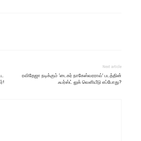
Next article
்ட
ரவிதேஜா நடிக்கும் ‘டைகர் நாகேஸ்வரராவ்’ படத்தின்
ர்!
ஃபர்ஸ்ட் லுக் வெளியீடு எப்போது?