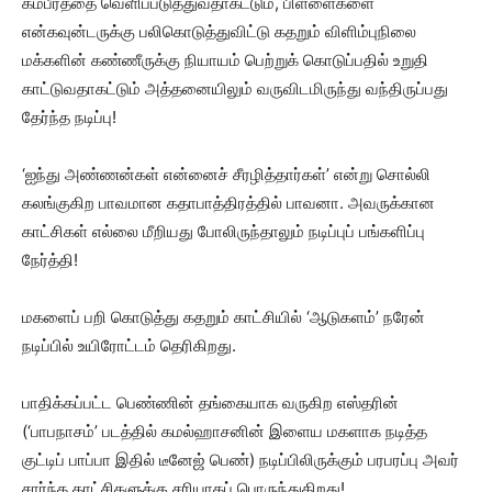
கம்பீரத்தை வெளிப்படுத்துவதாகட்டும், பிள்ளைகளை
என்கவுன்டருக்கு பலிகொடுத்துவிட்டு கதறும் விளிம்புநிலை
மக்களின் கண்ணீருக்கு நியாயம் பெற்றுக் கொடுப்பதில் உறுதி
காட்டுவதாகட்டும் அத்தனையிலும் வருவிடமிருந்து வந்திருப்பது
தேர்ந்த நடிப்பு!
‘ஐந்து அண்ணன்கள் என்னைச் சீரழித்தார்கள்’ என்று சொல்லி
கலங்குகிற பாவமான கதாபாத்திரத்தில் பாவனா. அவருக்கான
காட்சிகள் எல்லை மீறியது போலிருந்தாலும் நடிப்புப் பங்களிப்பு
நேர்த்தி!
மகளைப் பறி கொடுத்து கதறும் காட்சியில் ‘ஆடுகளம்’ நரேன்
நடிப்பில் உயிரோட்டம் தெரிகிறது.
பாதிக்கப்பட்ட பெண்ணின் தங்கையாக வருகிற எஸ்தரின்
(‘பாபநாசம்’ படத்தில் கமல்ஹாசனின் இளைய மகளாக நடித்த
குட்டிப் பாப்பா இதில் டீனேஜ் பெண்) நடிப்பிலிருக்கும் பரபரப்பு அவர்
சார்ந்த காட்சிகளுக்கு சரியாகப் பொருந்துகிறது!