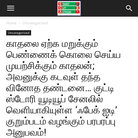
Home
Uncategorized
Uncategorized
காதலை ஏற்க மறுக்கும்
பெண்ணைக் கொலை செய்ய
முயற்சிக்கும் காதலன்;
அவனுக்கு கடவுள் தந்த
வினோத தண்டனை… குட்டி
ஸ்டோரி யூடியூப் சேனலில்
வெளியாகியுள்ள ‘ஃபேக் ஐடி’
குறும்படம் வழங்கும் பரபரப்பு
அனுபவம்!