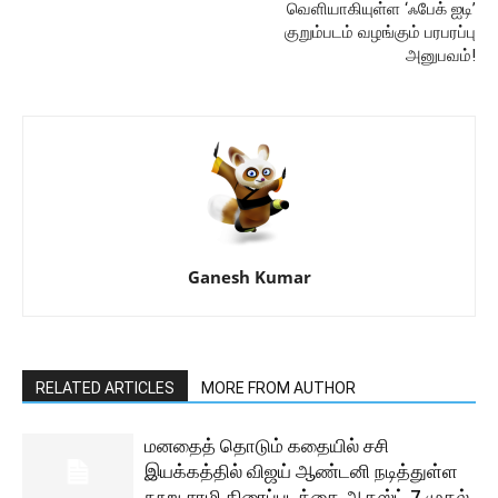
வெளியாகியுள்ள ‘ஃபேக் ஐடி’
குறும்படம் வழங்கும் பரபரப்பு
அனுபவம்!
Ganesh Kumar
RELATED ARTICLES
MORE FROM AUTHOR
மனதைத் தொடும் கதையில் சசி
இயக்கத்தில் விஜய் ஆண்டனி நடித்துள்ள
நூறு சாமி திரைப்படத்தை ஆகஸ்ட் 7 முதல்