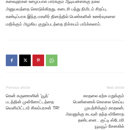
கலைஞர்கள் உழைப்பால் பார்க்கும் ஆடியன்ஸ்க்கு நல்ல
அனுபவத்தை கொடுக்கிறது. கடைசி பத்து நிமிடம் சிறப்பு.
கண்டிப்பாக இந்த மகளிர் தினத்தில் பெண்களின் உணர்வுகளை
மதிக்கும் அழகிய குறும்படத்தை நிச்சயம் பார்க்கலாம்.
Previous article
Next article
கென் கருணாஸின் ‘யூத்’
காதலை ஏற்க மறுக்கும்
படத்தின் முன்னோட்டத்தை
பெண்ணைக் கொலை செய்ய
வெளியிட்டார் சிலம்பரசன் TR!
முயற்சிக்கும் காதலன்;
அவனுக்கு கடவுள் தந்த வினோத
தண்டனை… குட்டி ஸ்டோரி
யூடியூப் சேனலில்